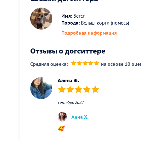
Имя:
Бетси
Порода:
Вельш-корги (помесь)
Подробная информация
Отзывы о догситтере
Средняя оценка:
на основе 10 оце
(*)
(*)
(*)
(*)
(*)
Алена Ф.
(*)
(*)
(*)
(*)
(*)
сентябрь 2022
Анна Х.
🥰