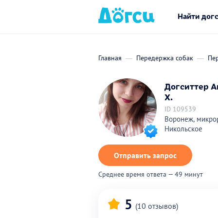
Найти дог
Главная
Передержка собак
Пе
Догситтер А
Х.
ID 109539
Воронеж, микро
Никольское
Отправить запрос
Среднее время ответа — 49 минут
5
(10 отзывов)