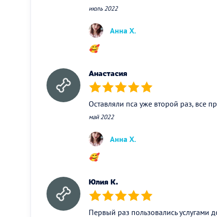
июль 2022
Анна Х.
🥰
Анастасия
(*)
(*)
(*)
(*)
(*)
Оставляли пса уже второй раз, все п
май 2022
Анна Х.
🥰
Юлия К.
(*)
(*)
(*)
(*)
(*)
Первый раз пользовались услугами д