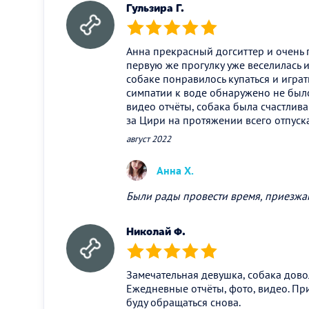
Гульзира Г.
(*)
(*)
(*)
(*)
(*)
Анна прекрасный догситтер и очень 
первую же прогулку уже веселилась и
собаке понравилось купаться и играт
симпатии к воде обнаружено не был
видео отчёты, собака была счастлив
за Цири на протяжении всего отпуск
август 2022
Анна Х.
Были рады провести время, приезжа
Николай Ф.
(*)
(*)
(*)
(*)
(*)
Замечательная девушка, собака довол
Ежедневные отчёты, фото, видео. П
буду обращаться снова.