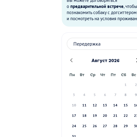
Вы можете договориться
о
предварительной встрече
, чтоб
познакомить собаку с догситтером
и посмотреть на условия проживан
Август 2026
Пн
Вт
Ср
Чт
Пт
Сб
Вс
1
3
4
5
6
7
8
10
11
12
13
14
15
1
17
18
19
20
21
22
2
24
25
26
27
28
29
3
31