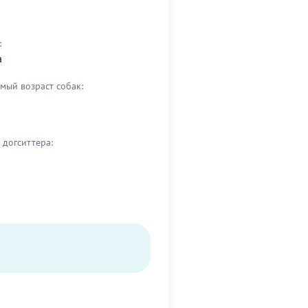
:
а
мый возраст собак:
догситтера: