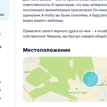
ответственность. Я гарантирую, что ваш четверон
ы
постоянным, внимательным присмотром. Он никог
ия.
одиноким. А чтобы вы были спокойны, я буду рег
видео вашего любимца.
Привезите своего верного друга ко мне – я позаб
собственном! Уверена, мы быстро найдем общий 
Местоположение
2
9
6
3
0