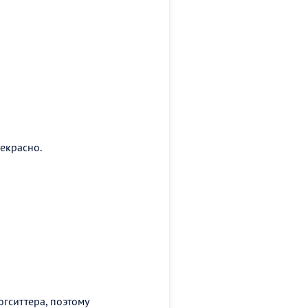
рекрасно.
огситтера, поэтому