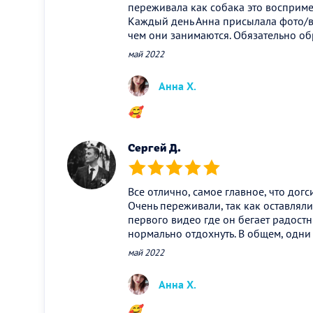
переживала как собака это восприме
Каждый день Анна присылала фото/в
чем они занимаются. Обязательно об
май 2022
Анна Х.
🥰
Сергей Д.
(*)
(*)
(*)
(*)
(*)
Все отлично, самое главное, что дог
Очень переживали, так как оставляли
первого видео где он бегает радостн
нормально отдохнуть. В общем, одни
май 2022
Анна Х.
🥰