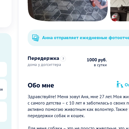
Анна отправляет ежедневные фотоотч
Передержка
?
1000 руб.
дома у догситтера
в сутки
Обо мне
Оп
ля
Здравствуйте! Меня зовут Аня, мне 27 лет. Моя ж
с самого детства – с 10 лет я заботилась о своих 
активно помогаю животным как волонтер. Также 
передержки собак и кошек.
Для меня собаки – это не просто животные, это 