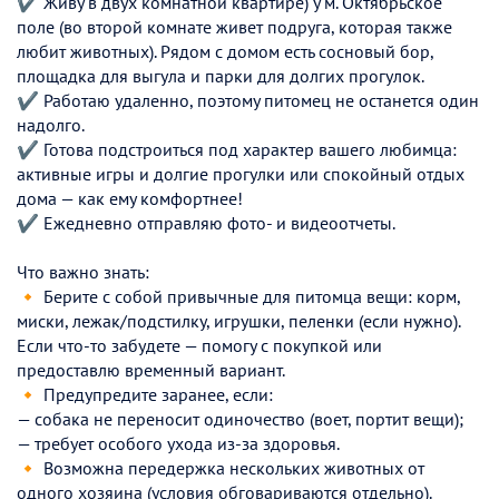
✔ Живу в двух комнатной квартире) у м. Октябрьское
поле (во второй комнате живет подруга, которая также
любит животных). Рядом с домом есть сосновый бор,
площадка для выгула и парки для долгих прогулок.
✔ Работаю удаленно, поэтому питомец не останется один
надолго.
✔ Готова подстроиться под характер вашего любимца:
активные игры и долгие прогулки или спокойный отдых
дома — как ему комфортнее!
✔ Ежедневно отправляю фото- и видеоотчеты.
Что важно знать:
🔸 Берите с собой привычные для питомца вещи: корм,
миски, лежак/подстилку, игрушки, пеленки (если нужно).
Если что-то забудете — помогу с покупкой или
предоставлю временный вариант.
🔸 Предупредите заранее, если:
— собака не переносит одиночество (воет, портит вещи);
— требует особого ухода из-за здоровья.
🔸 Возможна передержка нескольких животных от
одного хозяина (условия обговариваются отдельно).