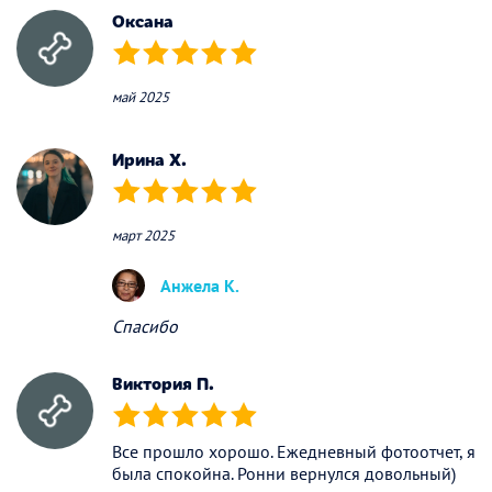
Оксана
(*)
(*)
(*)
(*)
(*)
май 2025
Ирина Х.
(*)
(*)
(*)
(*)
(*)
март 2025
Анжела К.
Спасибо
Виктория П.
(*)
(*)
(*)
(*)
(*)
Все прошло хорошо. Ежедневный фотоотчет, я
была спокойна. Ронни вернулся довольный)