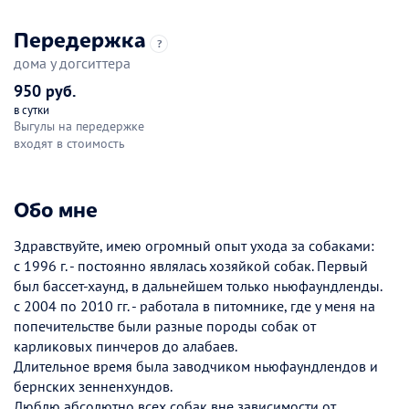
Передержка
?
дома у догситтера
950 руб.
в сутки
Выгулы на передержке
входят в стоимость
Обо мне
Здравствуйте, имею огромный опыт ухода за собаками:
с 1996 г. - постоянно являлась хозяйкой собак. Первый
был бассет-хаунд, в дальнейшем только ньюфаундленды.
с 2004 по 2010 гг. - работала в питомнике, где у меня на
попечительстве были разные породы собак от
карликовых пинчеров до алабаев.
Длительное время была заводчиком ньюфаундлендов и
бернских зенненхундов.
Люблю абсолютно всех собак вне зависимости от