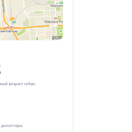
:
а
мый возраст собак:
догситтера: