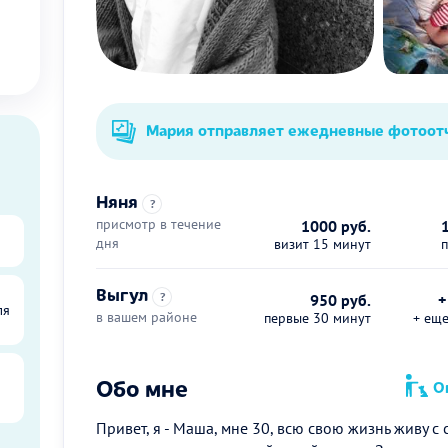
Мария отправляет ежедневные фотоот
Няня
?
присмотр в течение
1000 руб.
дня
визит 15 минут
Выгул
?
950 руб.
+
ля
в вашем районе
первые 30 минут
+ ещ
Обо мне
Оп
Привет, я - Маша, мне 30, всю свою жизнь живу с