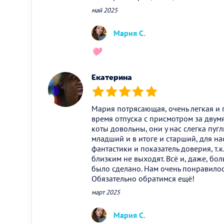
май 2025
Мария С.
🩷
Екатерина
(*)
(*)
(*)
(*)
(*)
Мария потрясающая, очень легкая и 
время отпуска с присмотром за двумя
коты довольны, они у нас слегка пуг
младший и в итоге и старший, для на
фантастики и показатель доверия, т.к
близким не выходят. Всё и, даже, бо
было сделано. Нам очень понравилос
Обязательно обратимся ещё!
март 2025
Мария С.