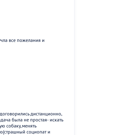
учла все пожелания и
 договорились дистанционно,
адача была не простая- искать
ую собаку,менять
ою(страшный социопат и