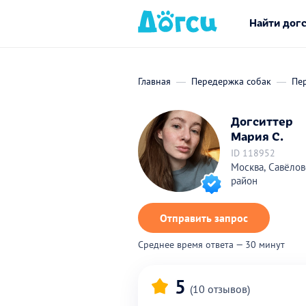
Найти дог
Главная
Передержка собак
Пе
Догситтер
Мария С.
ID 118952
Москва, Савёлов
район
Отправить запрос
Среднее время ответа — 30 минут
5
(10 отзывов)