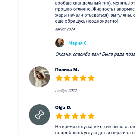
вообще скандальный тип), менять лот
прошло отлично. Живность накормле
жары начали отъедаться), выгуляны, с
еще обращусь неоднократно!
август 2024
Мария С.
Оксана, спасибо вам! Была рада поза
Полина М.
(*)
(*)
(*)
(*)
(*)
ноябрь 2022
Olga D.
(*)
(*)
(*)
(*)
(*)
На время отпуска не с кем было оста
попробовать услуги догситтера и ос