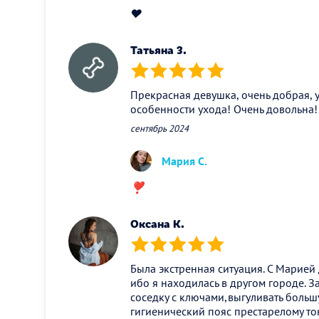
❤️
Татьяна З.
(*)
(*)
(*)
(*)
(*)
Прекрасная девушка, очень добрая, 
особенности ухода! Очень довольна!
сентябрь 2024
Мария С.
❣️
Оксана К.
(*)
(*)
(*)
(*)
(*)
Была экстренная ситуация. С Марией
ибо я находилась в другом городе. З
соседку с ключами,выгуливать больш
гигиенический пояс престарелому т