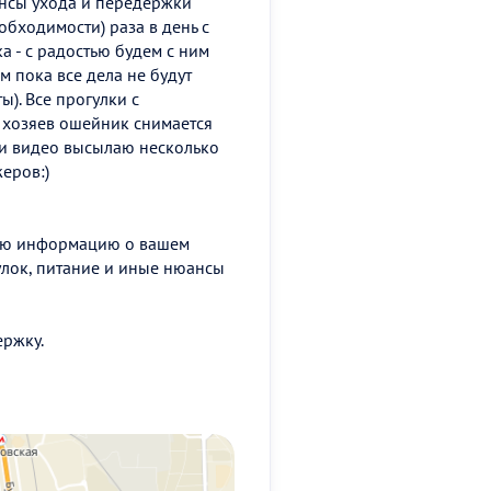
ансы ухода и передержки
обходимости) раза в день с
а - с радостью будем с ним
м пока все дела не будут
ы). Все прогулки с
 хозяев ошейник снимается
о и видео высылаю несколько
жеров:)
ную информацию о вашем
улок, питание и иные нюансы
ержку.