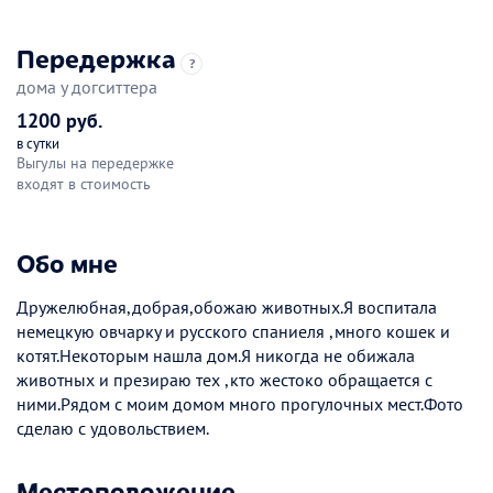
Передержка
?
дома у догситтера
1200 руб.
в сутки
Выгулы на передержке
входят в стоимость
Обо мне
Дружелюбная,добрая,обожаю животных.Я воспитала
немецкую овчарку и русского спаниеля ,много кошек и
котят.Некоторым нашла дом.Я никогда не обижала
животных и презираю тех ,кто жестоко обращается с
ними.Рядом с моим домом много прогулочных мест.Фото
сделаю с удовольствием.
Местоположение