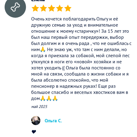
(*)
(*)
(*)
(*)
(*)
Очень хочется поблагодарить Ольгу и её
дружную семью за уход и внимательное
отношение к моему «старичку»! За 15 лет это
был наш первый опыт передержки, выбор
был долгим и я очень рада , что не ошиблась с
ним🙏 Не знаю уж, что там с ним делали, но
когда я приехала за собакой, мой слепой пес
уткнулся в ноги его «новой» хозяйки и не
хотел уходить (( Ольга была постоянно со
мной на связи, сообщала о жизни собаки и я
была абсолютно спокойно, что мой
пенсионер в надежных руках! Еще раз
большое спасибо и веселых хвостиков вам в
дом🙏🙏🙏
май 2025
Ольга С.
♥️