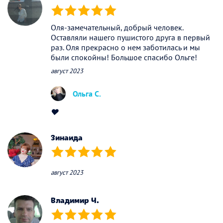
(*)
(*)
(*)
(*)
(*)
Оля-замечательный, добрый человек.
Оставляли нашего пушистого друга в первый
раз. Оля прекрасно о нем заботилась и мы
были спокойны! Большое спасибо Ольге!
август 2023
Ольга С.
❤️
Зинаида
(*)
(*)
(*)
(*)
(*)
август 2023
Владимир Ч.
(*)
(*)
(*)
(*)
(*)