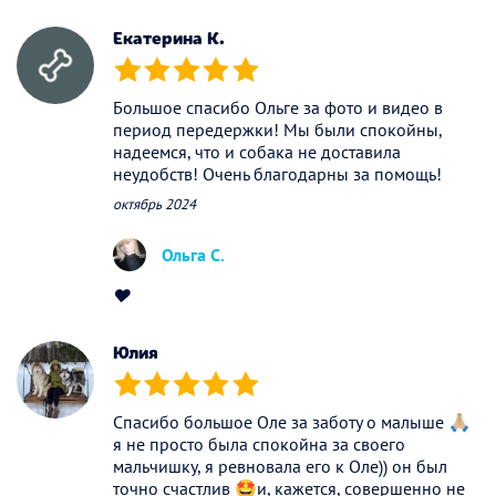
Екатерина К.
(*)
(*)
(*)
(*)
(*)
Большое спасибо Ольге за фото и видео в
период передержки! Мы были спокойны,
надеемся, что и собака не доставила
неудобств! Очень благодарны за помощь!
октябрь 2024
Ольга С.
♥️
Юлия
(*)
(*)
(*)
(*)
(*)
Спасибо большое Оле за заботу о малыше 🙏🏼
я не просто была спокойна за своего
мальчишку, я ревновала его к Оле)) он был
точно счастлив 🤩и, кажется, совершенно не