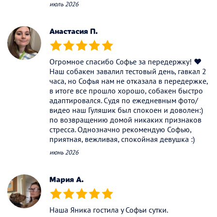
июль 2026
Анастасия П.
(*)
(*)
(*)
(*)
(*)
Огромное спасибо Софье за передержку! ❤️
Наш собакен завалил тестовый день, гавкал 2
часа, но Софья нам не отказала в передержке,
в итоге все прошло хорошо, собакен быстро
адаптировался. Судя по ежедневным фото/
видео наш Гуляшик был спокоен и доволен:)
по возвращению домой никаких признаков
стресса. Однозначно рекомендую Софью,
приятная, вежливая, спокойная девушка :)
июнь 2026
Мария А.
(*)
(*)
(*)
(*)
(*)
Наша Яника гостила у Софьи сутки.