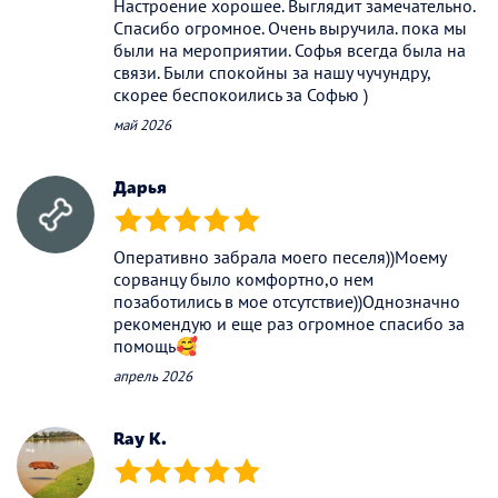
Настроение хорошее. Выглядит замечательно.
Спасибо огромное. Очень выручила. пока мы
были на мероприятии. Софья всегда была на
связи. Были спокойны за нашу чучундру,
скорее беспокоились за Софью )
май 2026
Дарья
(*)
(*)
(*)
(*)
(*)
Оперативно забрала моего песеля))Моему
сорванцу было комфортно,о нем
позаботились в мое отсутствие))Однозначно
рекомендую и еще раз огромное спасибо за
помощь🥰
апрель 2026
Ray K.
(*)
(*)
(*)
(*)
(*)