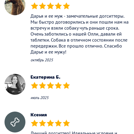
(*)
(*)
(*)
(*)
(*)
Дарья и ее муж - замечательные догситтеры.
Мы быстро договорились и они пошли нам на
встречу и взяли собаку чуть раньше срока.
Очень заботились о нашей Олли, давали ей
таблетки. Собака в отличном состоянии после
передержки. Все прошло отлично. Спасибо
Дарье и ее мужу!
октябрь 2025
Екатерина Б.
(*)
(*)
(*)
(*)
(*)
июль 2025
Ксения
(*)
(*)
(*)
(*)
(*)
Лучший догситтер! Идеальные условия и