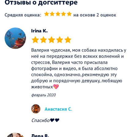
Отзывы о догситтере
Средняя оценка:
на основе 2 оценок
(*)
(*)
(*)
(*)
(*)
Irina K.
(*)
(*)
(*)
(*)
(*)
Валерия чудесная, моя собака находилась у
неё на передержке без всяких волнений и
стрессов, Валерия часто присылала
фотографии и видео, я была абсолютно
спокойна, однозначно,рекомендую эту
добрую и порядочную девушку, любящую
животных💖
февраль 2020
Анастасия С.
Спасибо❤️❤️
Лера В.