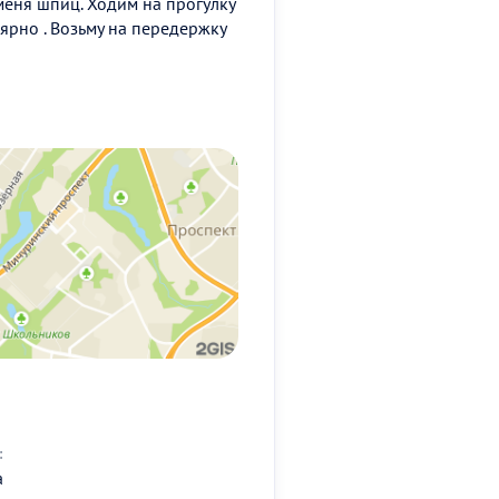
 меня шпиц. Ходим на прогулку
лярно . Возьму на передержку
:
а