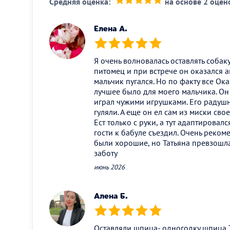
Средняя оценка:
на основе 2 оцен
(*)
(*)
(*)
(*)
(*)
Елена А.
(*)
(*)
(*)
(*)
(*)
Я очень волновалась оставлять собаку
питомец и при встрече он оказался 
мальчик пугался. Но по факту все Оказ
лучшее было для моего мальчика. Он
играл чужими игрушками. Его радушн
гуляли. А еще он ел сам из миски сво
Ест только с руки, а тут адаптировал
гости к бабуле съездил. Очень реком
были хорошие, но Татьяна превзошл
заботу
июнь 2026
Алена Б.
(*)
(*)
(*)
(*)
(*)
Оставляли шпица- одногодку шпица 