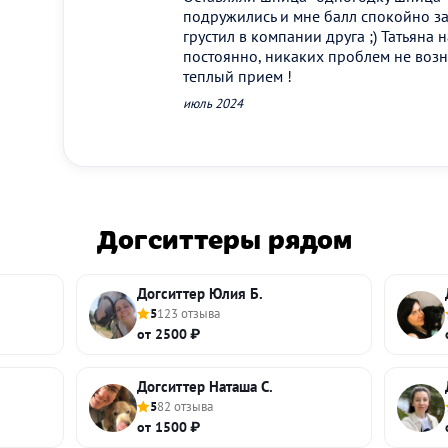
подружились и мне балл спокойно за
грустил в компании друга ;) Татьяна
постоянно, никаких проблем не возн
теплый прием !
июль 2024
Догситтеры рядом
Догситтер Юлия Б.
5
123 отзыва
от 2500 ₽
Догситтер Наташа С.
5
82 отзыва
от 1500 ₽