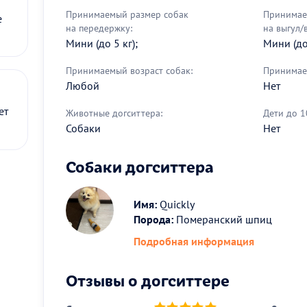
Принимаемый размер собак
Принимае
е
на передержку:
на выгул/
Мини (до 5 кг);
Мини (до 
Принимаемый возраст собак:
Принимае
Любой
Нет
ет
Животные догситтера:
Дети до 1
Собаки
Нет
Собаки догситтера
Имя:
Quickly
Порода:
Померанский шпиц
Подробная информация
Отзывы о догситтере