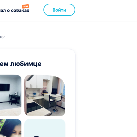
Войти
ал о собаках
мце
шем любимце