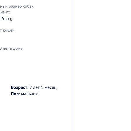
мый размер собак
визит:
5 кг);
т кошек:
0 лет в доме:
Возраст:
7 лет 1 месяц
Пол:
мальчик