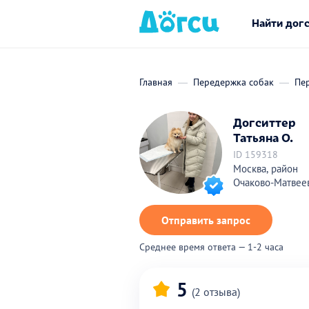
Найти дог
Главная
Передержка собак
Пе
Догситтер
Татьяна О.
ID 159318
Москва, район
Очаково-Матвее
Отправить запрос
Среднее время ответа — 1-2 часа
5
(2 отзыва)