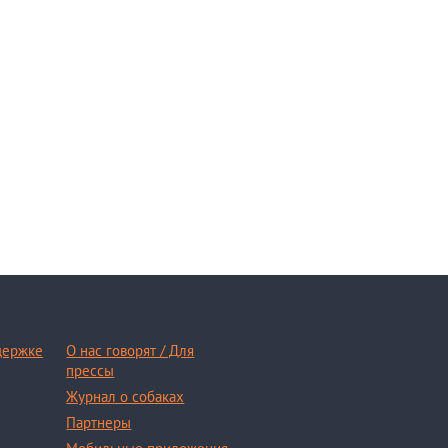
держке
О нас говорят / Для
прессы
Журнал о собаках
Партнеры