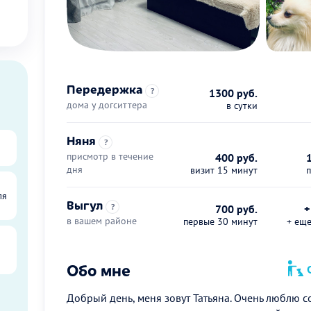
Передержка
?
1300 руб.
дома у догситтера
в сутки
Няня
?
присмотр в течение
400 руб.
дня
визит 15 минут
ля
Выгул
?
700 руб.
+
в вашем районе
первые 30 минут
+ ещ
Обо мне
О
Добрый день, меня зовут Татьяна. Очень люблю соб
ы