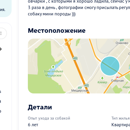
овчарки , с которыми я хорошо ладила, сейчас у
3 раза в день , фотографии смогу присылать регу
ия.
собаку мини породы )))
Местоположение
2
9
6
3
Детали
0
Опыт ухода за собакой
Тип жилья
6 лет
Квартир