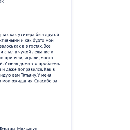
ок
, так как у ситера был другой
активными и как будто мой
алось как в в гостях. Все
 и спал в чужой лежанке и
о приняли, играли, много
ей. У меня дома это проблема.
ся и даже поправился. Как в
ендую вам Татьяну. У меня
а мои ожидания. Спасибо за
Татьяны. Мальчики