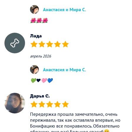
Анастасия и Мира С.
🌺🌺🌺
Лада
(*)
(*)
(*)
(*)
(*)
апрель 2026
Анастасия и Мира С.
💚❤️🩷💙
Дарья С.
(*)
(*)
(*)
(*)
(*)
Передержка прошла замечательно, очень
переживала, так как оставляла впервые, но
Бонифацию все понравилось. Обязательно
обращусь еще раз) Большое спасиб😊