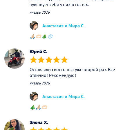
чувствует себя у них в гостях.
январь 2026
Анастасия и Мира С.
🙏🏼🫶🏻🎄❄️
Юрий C.
(*)
(*)
(*)
(*)
(*)
Оставляли своего пса уже второй раз. Всё
отлично! Рекомендую!
январь 2026
Анастасия и Мира С.
🎄🙏🏼🫶🏻
Элона Х.