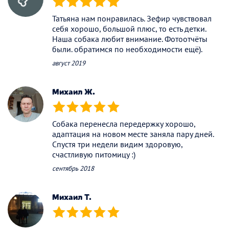
(*)
(*)
(*)
(*)
(*)
Татьяна нам понравилась. Зефир чувствовал
себя хорошо, большой плюс, то есть детки.
Наша собака любит внимание. Фотоотчёты
были. обратимся по необходимости ещё).
август 2019
Михаил Ж.
(*)
(*)
(*)
(*)
(*)
Собака перенесла передержку хорошо,
адаптация на новом месте заняла пару дней.
Спустя три недели видим здоровую,
счастливую питомицу :)
сентябрь 2018
Михаил Т.
(*)
(*)
(*)
(*)
(*)