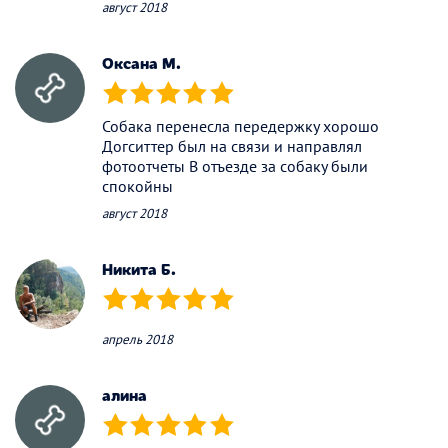
август 2018
Оксана М.
(*)
(*)
(*)
(*)
(*)
Собака перенесла передержку хорошо
Догситтер был на связи и направлял
фотоотчеты В отъезде за собаку были
спокойны
август 2018
Никита Б.
(*)
(*)
(*)
(*)
(*)
апрель 2018
алина
(*)
(*)
(*)
(*)
(*)