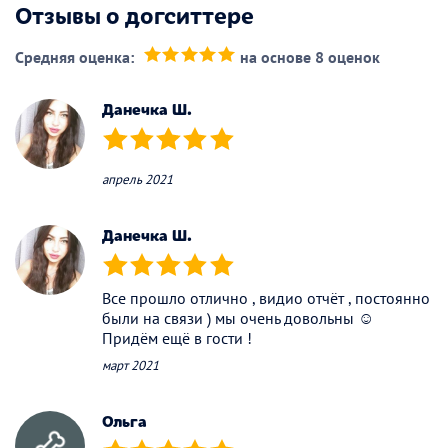
Отзывы о догситтере
Средняя оценка:
на основе 8 оценок
(*)
(*)
(*)
(*)
(*)
Данечка Ш.
(*)
(*)
(*)
(*)
(*)
апрель 2021
Данечка Ш.
(*)
(*)
(*)
(*)
(*)
Все прошло отлично , видио отчёт , постоянно
были на связи ) мы очень довольны ☺️
Придём ещё в гости !
март 2021
Ольга