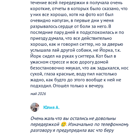
течение всей передержки я получала очень
короткие, отчеты в которых было сказано, что
у них все хорошо, хотя на фото кот был
очевидно напуган, в первые дни у меня
разрывалось сердце от боли за него. В
последние пару дней я подуспокоилась и по
приезду думала, что все действительно
хорошо, как и говорил ситтер, но за дверью
услышала лай другой собаки, не Йорка, т.к.
Йорк сидел на руках у ситтера. Кот был в
ужасном стрессе и всю дорогу домой
безостановочно мяукал, что аж задыхался, нос
сухой, глаза красные, воду пил настолько
жадно, как будто до этого вообще к ней не
подходил. Отошёл только к вечеру.
май 2026
Юлия А.
Очень жаль что вы остались не довольны
передержкой 🥲. Изначально по телефонному
разговору я предупредила вас что беру