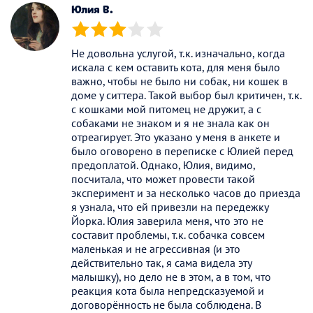
Юлия В.
(*)
(*)
(*)
( )
( )
Не довольна услугой, т.к. изначально, когда
искала с кем оставить кота, для меня было
важно, чтобы не было ни собак, ни кошек в
доме у ситтера. Такой выбор был критичен, т.к.
с кошками мой питомец не дружит, а с
собаками не знаком и я не знала как он
отреагирует. Это указано у меня в анкете и
было оговорено в переписке с Юлией перед
предоплатой. Однако, Юлия, видимо,
посчитала, что может провести такой
эксперимент и за несколько часов до приезда
я узнала, что ей привезли на передежку
Йорка. Юлия заверила меня, что это не
составит проблемы, т.к. собачка совсем
маленькая и не агрессивная (и это
действительно так, я сама видела эту
малышку), но дело не в этом, а в том, что
реакция кота была непредсказуемой и
договорённость не была соблюдена. В