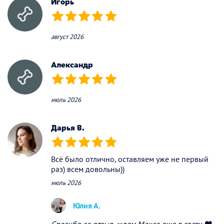
Игорь
(*)
(*)
(*)
(*)
(*)
август 2026
Александр
(*)
(*)
(*)
(*)
(*)
июль 2026
Дарья В.
(*)
(*)
(*)
(*)
(*)
Всё было отлично, оставляем уже не первый
раз) всем довольны))
июль 2026
Юлия А.
Спасибо за отзыв, ждем Макса еще в гости ❤️