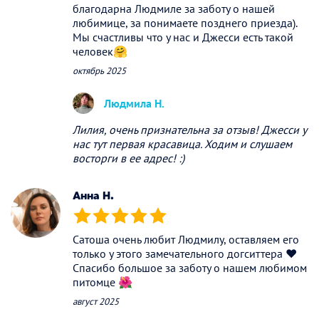
благодарна Людмиле за заботу о нашей
любимице, за понимаете позднего приезда).
Мы счастливы что у нас и Джесси есть такой
человек🤗
октябрь 2025
Людмила Н.
Лилия, очень признательна за отзыв! Джесси у
нас тут первая красавица. Ходим и слушаем
восторги в ее адрес! :)
Анна Н.
(*)
(*)
(*)
(*)
(*)
Сатоша очень любит Людмилу, оставляем его
только у этого замечательного догситтера ❤️
Спасибо большое за заботу о нашем любимом
питомце 🌺
август 2025