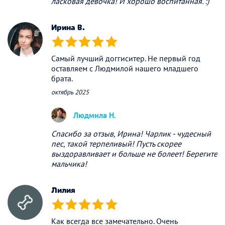
ласковая девочка! И хорошо воспитанная. :)
Ирина В.
(*)
(*)
(*)
(*)
(*)
Самый лучший доггиситер. Не первый год
оставляем с Людмилой нашего младшего
брата.
октябрь 2025
Людмила Н.
Спасибо за отзыв, Ирина! Чарлик - чудесный
пес, такой терпеливый! Пусть скорее
выздоравливает и больше не болеет! Берегите
мальчика!
Лилия
(*)
(*)
(*)
(*)
(*)
Как всегда все замечательно. Очень