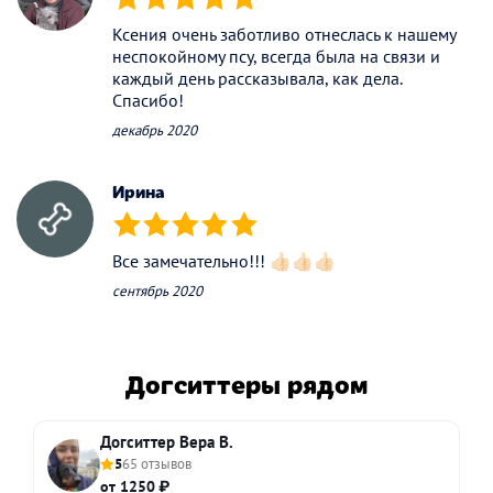
(*)
(*)
(*)
(*)
(*)
Ксения очень заботливо отнеслась к нашему
неспокойному псу, всегда была на связи и
каждый день рассказывала, как дела.
Спасибо!
декабрь 2020
Ирина
(*)
(*)
(*)
(*)
(*)
Все замечательно!!! 👍🏻👍🏻👍🏻
сентябрь 2020
Догситтеры рядом
Догситтер Вера В.
5
65 отзывов
от 1250 ₽