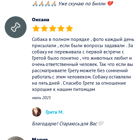
🙏🏼🙏🏼🙏🏼🙏🏼 Уже скучаю по Билли 💔
Оксана
(*)
(*)
(*)
(*)
(*)
Собака в полном порядке , фото каждый день
присылали , если были вопросы задавали . За
собаку не переживала с первой встречи с
Гретой было понятно , что животных любит и
очень ответственный человек. Так что если вы
рассматриваете Грету можете без сомнений
работать с этим человеком. Собаку оставляли
на пять дней . Спасибо Грете за отношение
хорошие к нашим питомцам
июль 2025
Грета М.
Благодарю! Стараюсь для Вас🤍
Мария