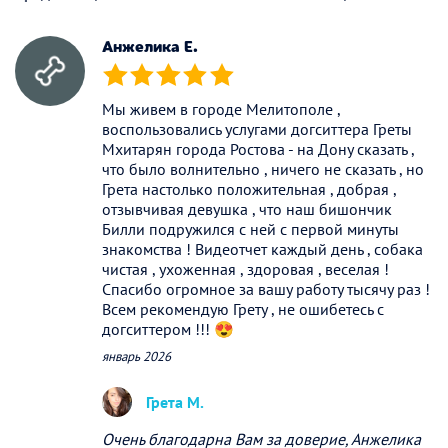
(*)
(*)
(*)
(*)
(*)
Анжелика Е.
(*)
(*)
(*)
(*)
(*)
Мы живем в городе Мелитополе ,
воспользовались услугами догситтера Греты
Мхитарян города Ростова - на Дону сказать ,
что было волнительно , ничего не сказать , но
Грета настолько положительная , добрая ,
отзывчивая девушка , что наш бишончик
Билли подружился с ней с первой минуты
знакомства ! Видеотчет каждый день , собака
чистая , ухоженная , здоровая , веселая !
Спасибо огромное за вашу работу тысячу раз !
Всем рекомендую Грету , не ошибетесь с
догситтером !!! 😍
январь 2026
Грета М.
Очень благодарна Вам за доверие, Анжелика