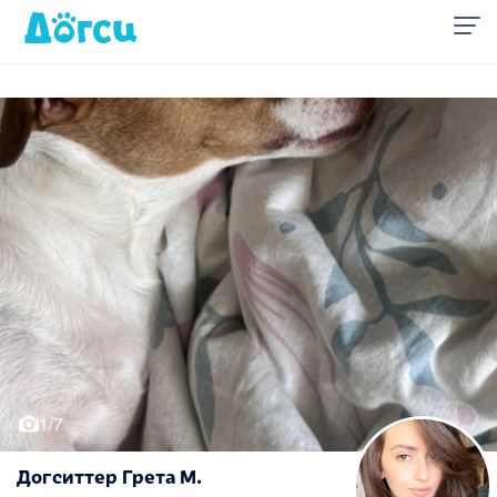
1/7
Догситтер Грета М.