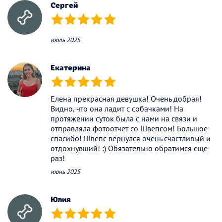
Сергей
(*)
(*)
(*)
(*)
(*)
июль 2025
Екатерина
(*)
(*)
(*)
(*)
(*)
Елена прекрасная девушка! Очень добрая!
Видно, что она ладит с собачками! На
протяжении суток была с нами на связи и
отправляла фотоотчет со Швепсом! Большое
спасибо! Швепс вернулся очень счастливый и
отдохнувший! :) Обязательно обратимся еще
раз!
июнь 2025
Юлия
(*)
(*)
(*)
(*)
(*)