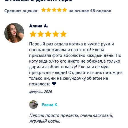
Средняя оценка:
на основе 48 оценок
(*)
(*)
(*)
(*)
(*)
Алина А.
(*)
(*)
(*)
(*)
(*)
Первый раз отдала котика в чужие руки и
очень переживала из-за этого! Елена
присылала фото абсолютно каждый день! По
коту видно,что его никто не обижал,а только
дарили любовь и ласку! Елена и ее муж
прекрасные люди! Отдавайте своих питомцев
только им,ни на секундочку об этом не
пожалеете ❤️
февраль 2026
Елена К.
Персик просто прелесть, очень ласковый,
игривый котик.