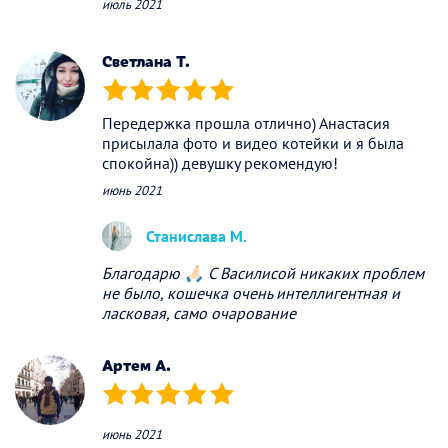
июль 2021
Светлана Т.
(*)
(*)
(*)
(*)
(*)
Передержка прошла отлично) Анастасия
присылала фото и видео котейки и я была
спокойна)) девушку рекомендую!
июнь 2021
Станислава М.
Благодарю 🙏🏻 С Василисой никаких проблем
не было, кошечка очень интеллигентная и
ласковая, само очарование
Артем А.
(*)
(*)
(*)
(*)
(*)
июнь 2021