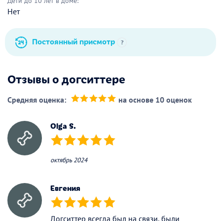
Дети до 10 лет в доме:
Нет
Постоянный присмотр
?
Отзывы о догситтере
Средняя оценка:
на основе 10 оценок
(*)
(*)
(*)
(*)
(*)
Olga S.
(*)
(*)
(*)
(*)
(*)
октябрь 2024
Евгения
(*)
(*)
(*)
(*)
(*)
Догситтер всегда был на связи, были