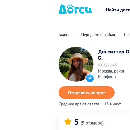
Найти дог
Главная
Передержка собак
Пе
Догситтер О
Б.
ID 221143
Москва, район
Марфино
Отправить запрос
Среднее время ответа — 18 минут
5
(5 отзывов)