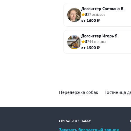
Догситтер Светлана В.
5
27 отзывов
от 1600 ₽
Догситтер Игорь Я.
5
244 отзыва
от 1500 ₽
Передержка собак
Гостиница д
СВЯЗАТЬСЯ С НАМИ:
Заказать бесплатный звонок