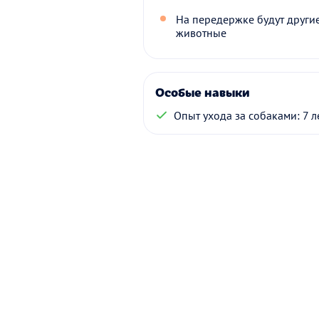
На передержке будут други
животные
Особые навыки
Опыт ухода за собаками: 7 л