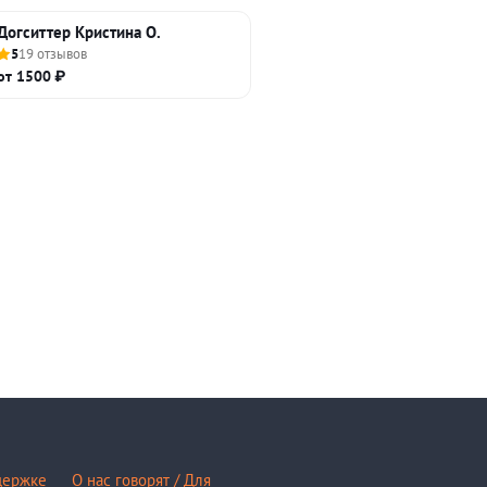
Догситтер Кристина О.
5
19 отзывов
от 1500 ₽
держке
О нас говорят / Для