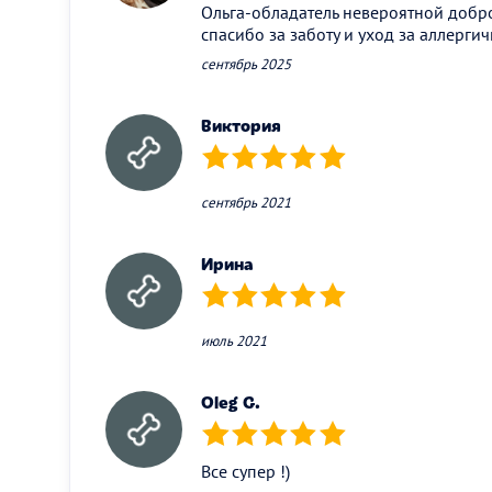
Ольга-обладатель невероятной добр
спасибо за заботу и уход за аллерги
сентябрь 2025
Виктория
(*)
(*)
(*)
(*)
(*)
сентябрь 2021
Ирина
(*)
(*)
(*)
(*)
(*)
июль 2021
Oleg G.
(*)
(*)
(*)
(*)
(*)
Все супер !)