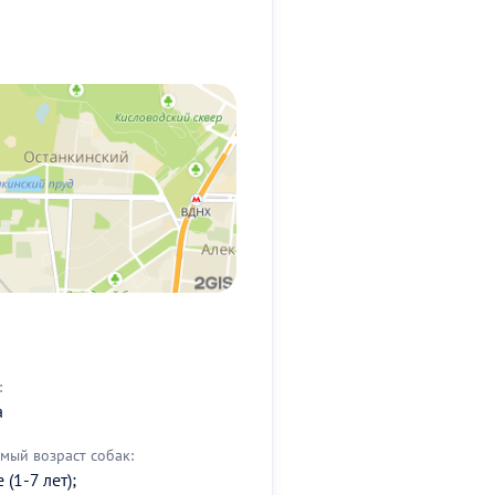
:
а
мый возраст собак:
(1-7 лет);