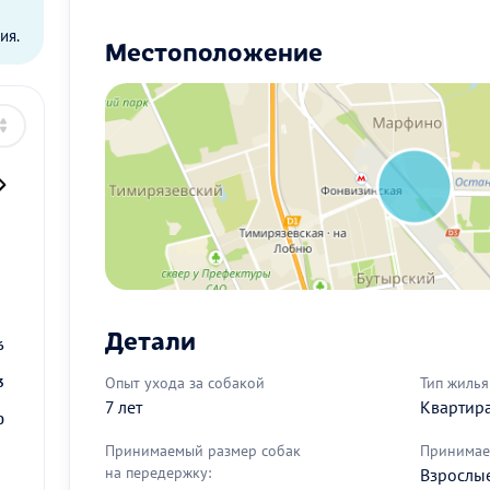
ия.
Местоположение
2
9
Детали
6
Опыт ухода за собакой
Тип жилья
3
7 лет
Квартир
0
Принимаемый размер собак
Принимае
на передержку:
Взрослые 