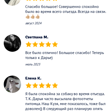
(*)
(*)
(*)
(*)
(*)
Спасибо большое! Совершенно спокойно
было во время всего отъезда. Всегда на связи.
👍🏼👍🏼👍🏼
август 2024
Светлана М.
(*)
(*)
(*)
(*)
(*)
Все было отлично! Большое спасибо! Теперь
только к Дарье)
июль 2023
Елена К.
(*)
(*)
(*)
(*)
(*)
Я была спокойна за собаку во время отъезда.
Т. К. Дарья часто высылала фотоотчеты
питомца. Наш Кузя, мне показалось, тоже был
доволен)) В следующий раз планирую опять