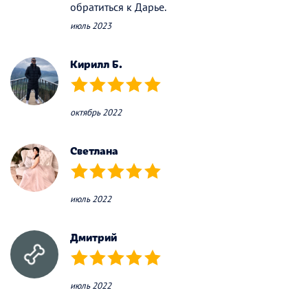
обратиться к Дарье.
июль 2023
Кирилл Б.
(*)
(*)
(*)
(*)
(*)
октябрь 2022
Светлана
(*)
(*)
(*)
(*)
(*)
июль 2022
Дмитрий
(*)
(*)
(*)
(*)
(*)
июль 2022