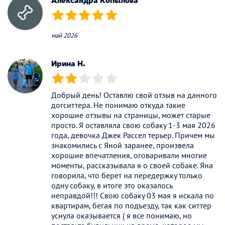
(*)
(*)
(*)
(*)
(*)
май 2026
Ирина Н.
(*)
(*)
( )
( )
( )
Добрый день! Оставлю свой отзыв на данного
догситтера. Не понимаю откуда такие
хорошие отзывы на страницы, может старые
просто. Я оставляла свою собаку 1-3 мая 2026
года, девочка Джек Рассел терьер. Причем мы
знакомились с Яной заранее, произвела
хорошие впечатления, оговаривали многие
моменты, рассказывала я о своей собаке. Яна
говорила, что берет на передержку только
одну собаку, в итоге это оказалось
неправдой!!! Свою собаку 03 мая я искала по
квартирам, бегая по подъезду, так как ситтер
уснула оказывается ( я все понимаю, но