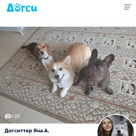
1/20
Догситтер Яна А.