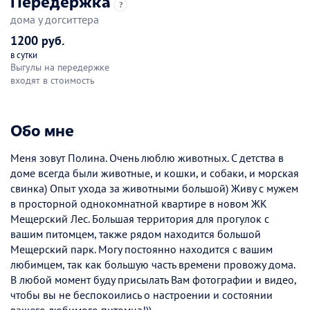
Передержка
?
дома у догситтера
1200 руб.
в сутки
Выгулы на передержке
входят в стоимость
Обо мне
Меня зовут Полина. Очень люблю животных. С детства в
доме всегда были животные, и кошки, и собаки, и морская
свинка) Опыт ухода за животными большой) Живу с мужем
в просторной однокомнатной квартире в новом ЖК
Мещерский Лес. Большая территория для прогулок с
вашим питомцем, также рядом находится большой
Мещерский парк. Могу постоянно находится с вашим
любимцем, так как большую часть времени провожу дома.
В любой момент буду присылать Вам фотографии и видео,
чтобы вы не беспокоились о настроении и состоянии
вашего любимого питомца!))