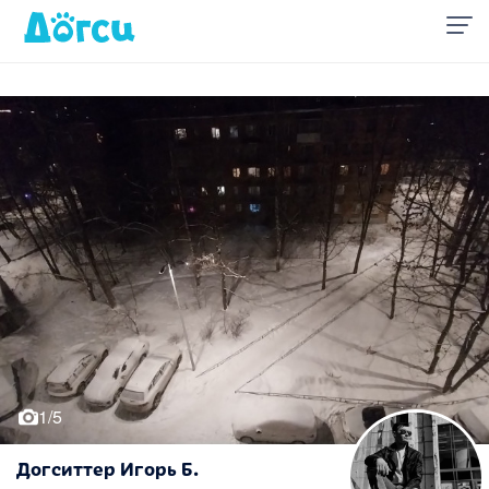
1/5
Догситтер Игорь Б.