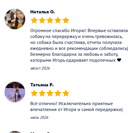
(*)
(*)
(*)
(*)
(*)
Наталья О.
(*)
(*)
(*)
(*)
(*)
Огромное спасибо Игорю! Впервые оставляла
собаку на передержку и очень тревожилась,
но собака была счастлива, отчеты получала
ежедневно и все рекомендации соблюдались)
безмерно благодарна за любовь и заботу,
которыми Игорь одаривает подопечных ❤️
август 2026
Татьяна Р.
(*)
(*)
(*)
(*)
(*)
Всё отлично! Исключительно приятные
впечатления от Игоря и самой передержки)
июль 2026