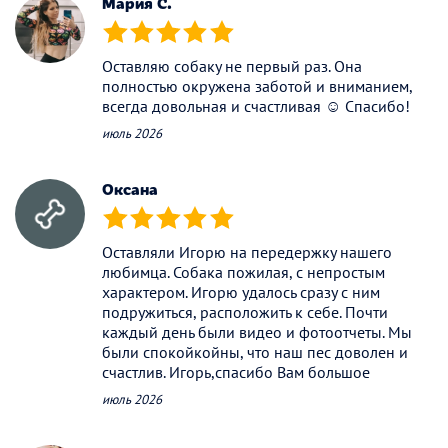
Мария С.
(*)
(*)
(*)
(*)
(*)
Оставляю собаку не первый раз. Она
полностью окружена заботой и вниманием,
всегда довольная и счастливая ☺️ Спасибо!
июль 2026
Оксана
(*)
(*)
(*)
(*)
(*)
Оставляли Игорю на передержку нашего
любимца. Собака пожилая, с непростым
характером. Игорю удалось сразу с ним
подружиться, расположить к себе. Почти
каждый день были видео и фотоотчеты. Мы
были спокойкойны, что наш пес доволен и
счастлив. Игорь,спасибо Вам большое
июль 2026