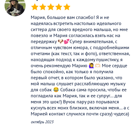
(*)
(*)
(*)
(*)
(*)
Мария, большое вам спасибо! Я и не
надеялась встретить настолько идеального
ситтера для своего вредного малыша, но мне
повезло и Мария согласилась взять нас на
передержку 🐶💕Супер внимательная, с
отличным чувством юмора, с подробнейшими
отчетами (как текст, так и фото), ответственная,
находящая подход к каждому пушистику, я
очень рекомендую Марию 🙋‍♀️🫶🏻 Мое сердце
было спокойно, как только я получила
первый отчет, в котором было указано, что
мой малыш слушает расслабляющую музыку
для собак 😂 Собака сама просила, чтобы ее
погладила как Мария, так и ее супруг… для
меня это шок!) Вучок пару раз порывался
куснуть всех моих близких, включая меня… а с
Марией контакт случился почти сразу) чудеса)
октябрь 2023