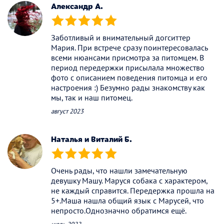
Александр А.
(*)
(*)
(*)
(*)
(*)
Заботливый и внимательный догситтер
Мария. При встрече сразу поинтересовалась
всеми нюансами присмотра за питомцем. В
период передержки присылала множество
фото с описанием поведения питомца и его
настроения :) Безумно рады знакомству как
мы, так и наш питомец.
август 2023
Наталья и Виталий Б.
(*)
(*)
(*)
(*)
(*)
Очень рады, что нашли замечательную
девушку Машу. Маруся собака с характером,
не каждый справится. Передержка прошла на
5+.Маша нашла общий язык с Марусей, что
непросто.Однозначно обратимся ещё.