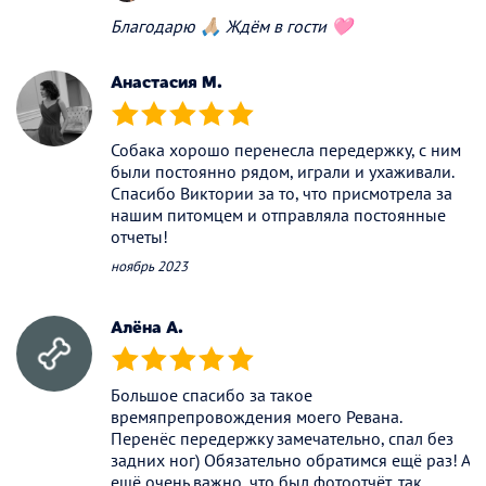
Благодарю 🙏🏼 Ждём в гости 🩷
Анастасия М.
(*)
(*)
(*)
(*)
(*)
Собака хорошо перенесла передержку, с ним
были постоянно рядом, играли и ухаживали.
Спасибо Виктории за то, что присмотрела за
нашим питомцем и отправляла постоянные
отчеты!
ноябрь 2023
Алёна А.
(*)
(*)
(*)
(*)
(*)
Большое спасибо за такое
времяпрепровождения моего Ревана.
Перенёс передержку замечательно, спал без
задних ног) Обязательно обратимся ещё раз! А
ещё очень важно, что был фотоотчёт, так