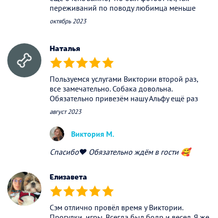
переживаний по поводу любимца меньше
октябрь 2023
Наталья
(*)
(*)
(*)
(*)
(*)
Пользуемся услугами Виктории второй раз,
все замечательно. Собака довольна.
Обязательно привезём нашу Альфу ещё раз
август 2023
Виктория М.
Спасибо❤️ Обязательно ждём в гости 🥰
Елизавета
(*)
(*)
(*)
(*)
(*)
Сэм отлично провёл время у Виктории.
Прогулки, игры. Всегда был бодр и весел. Я же