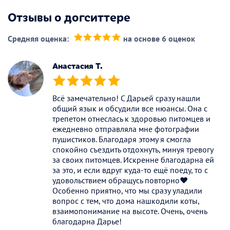
Отзывы о догситтере
Средняя оценка:
на основе 6 оценок
(*)
(*)
(*)
(*)
(*)
Анастасия Т.
(*)
(*)
(*)
(*)
(*)
Всё замечательно! С Дарьей сразу нашли
общий язык и обсудили все нюансы. Она с
трепетом отнеслась к здоровью питомцев и
ежедневно отправляла мне фотографии
пушистиков. Благодаря этому я смогла
спокойно съездить отдохнуть, минуя тревогу
за своих питомцев. Искренне благодарна ей
за это, и если вдруг куда-то ещё поеду, то с
удовольствием обращусь повторно❤️
Особенно приятно, что мы сразу уладили
вопрос с тем, что дома нашкодили коты,
взаимопонимание на высоте. Очень, очень
благодарна Дарье!