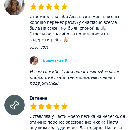
(*)
(*)
(*)
(*)
(*)
Огромное спасибо Анастасии! Наш таксеныш
хорошо перенес разлуку. Анастасия всегда
была на связи, мы были спокойны🙏🏼
Отдельное спасибо за понимание из за
задержки рейса🙏🏼
август 2025
Анастасия Р.
И вам спасибо. Стиви очень нежный малыш,
добрый, не любит быть один, мы отлично
подружились!
Евгения
(*)
(*)
(*)
(*)
(*)
Оставляла у Насти моего песика на неделю, он
отлично перенес расстование и сама Настя
внушила сразу доверие. Благодарна Насте за