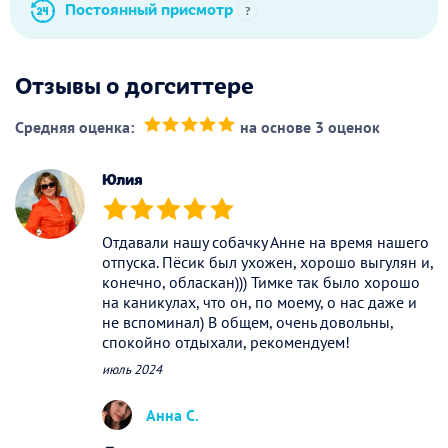
Постоянный присмотр
?
Отзывы о догситтере
Средняя оценка:
на основе 3 оценок
(*)
(*)
(*)
(*)
(*)
Юлия
(*)
(*)
(*)
(*)
(*)
Отдавали нашу собачку Анне на время нашего
отпуска. Пëсик был ухожен, хорошо выгулян и,
конечно, обласкан))) Тимке так было хорошо
на каникулах, что он, по моему, о нас даже и
не вспоминал) В общем, очень довольны,
спокойно отдыхали, рекомендуем!
июль 2024
Анна С.