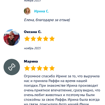
ноябрь 2025
Ирина С.
Елена, благодарю за отзыв)
Оксана С.
(*)
(*)
(*)
(*)
(*)
ноябрь 2025
Марина
(*)
(*)
(*)
(*)
(*)
Огромное спасибо Ирине за то, что выручила
нас и приняла Раффи на время нашей
поездки. При знакомстве Ирина производит
очень приятное впечатление, сразу видно, что
очень любит животных и поэтому мы были
спокойны за свою Раффи. Ирина была всегда
на связи, присылала фото нашей Фуши.