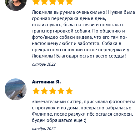
(*)
(*)
(*)
(*)
(*)
Людмила выручила очень сильно! Нужна была
срочная передержка день в день,
откликнулась, была на связи и помогала с
транспортировкой собаки. По общению и
фото/видео собаки видела, что его там по-
настоящему любят и заботятся! Собака в
прекрасном состоянии после передержки у
Людмилы! Благодарность от всего сердца!
октябрь 2022
Антонина Я.
(*)
(*)
(*)
(*)
(*)
Замечательный ситтер, присылала фотоотчеты
с прогулок и из дома, прекрасно забралась о
Филиппе, после разлуки пёс остался спокоен,
будем обращаться еще :)
октябрь 2022