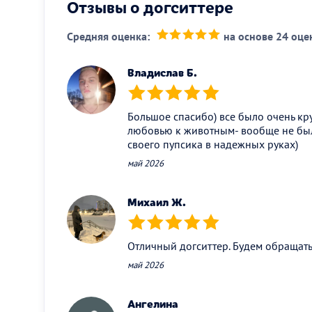
Отзывы о догситтере
Средняя оценка:
на основе 24 оце
(*)
(*)
(*)
(*)
(*)
Владислав Б.
(*)
(*)
(*)
(*)
(*)
Большое спасибо) все было очень кру
любовью к животным- вообще не бы
своего пупсика в надежных руках)
май 2026
Михаил Ж.
(*)
(*)
(*)
(*)
(*)
Отличный догситтер. Будем обращать
май 2026
Ангелина