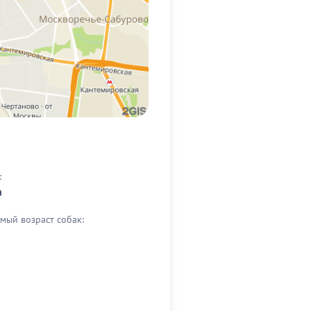
:
а
мый возраст собак: