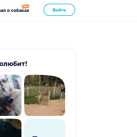
Войти
ал о собаках
полюбит!