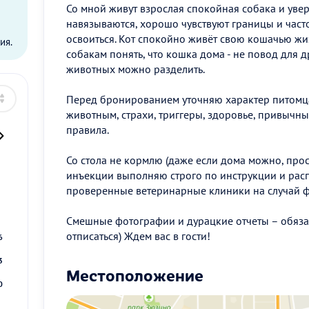
Со мной живут взрослая спокойная собака и увер
ы
навязываются, хорошо чувствуют границы и част
освоиться. Кот спокойно живёт свою кошачью жи
ия.
собакам понять, что кошка дома - не повод для
животных можно разделить.
Перед бронированием уточняю характер питомца
животным, страхи, триггеры, здоровье, привыч
правила.
Со стола не кормлю (даже если дома можно, прост
инъекции выполняю строго по инструкции и расп
проверенные ветеринарные клиники на случай 
2
9
Смешные фотографии и дурацкие отчеты – обязат
отписаться) Ждем вас в гости!
6
3
Местоположение
0