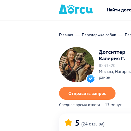
Найти дог
Главная
Передержка собак
Пе
Догситтер
Валерия Г.
ID 31320
Москва, Нагорн
район
Отправить запрос
Среднее время ответа — 17 минут
5
(24 отзыва)