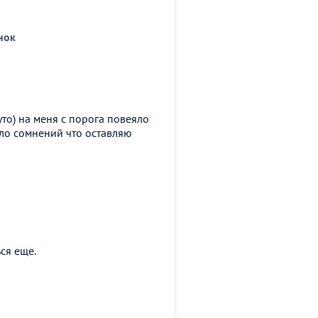
нок
то) на меня с порога повеяло
ло сомнений что оставляю
ся еще.