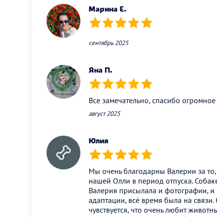
Марина Е.
(*)
(*)
(*)
(*)
(*)
сентябрь 2025
Яна П.
(*)
(*)
(*)
(*)
(*)
Все замечательно, спасибо огромное 
август 2025
Юлия
(*)
(*)
(*)
(*)
(*)
Мы очень благодарны Валерии за то,
нашей Олли в период отпуска. Собаке
Валерия присылала и фотографии, и
адаптации, всё время была на связи
чувствуется, что очень любит животн