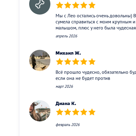
(*)
(*)
(*)
(*)
(*)
Мы с Лео остались очень довольны) В
сумела справиться с моим крупным 
малышом, плюс у него была чудесна
апрель 2026
Михаил Ж.
(*)
(*)
(*)
(*)
(*)
Всё прошло чудесно, обязательно буд
если она не будет против
март 2026
Диана К.
(*)
(*)
(*)
(*)
(*)
февраль 2026