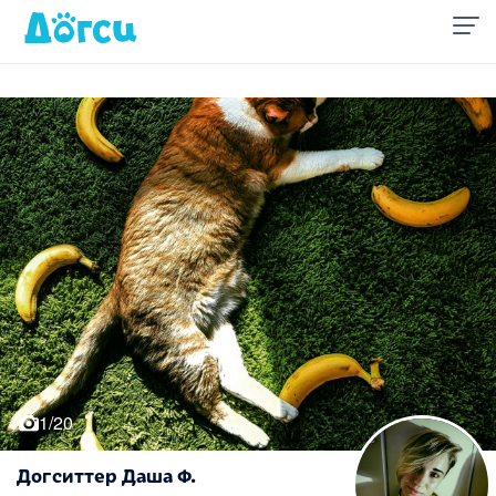
1/20
Догситтер Даша Ф.