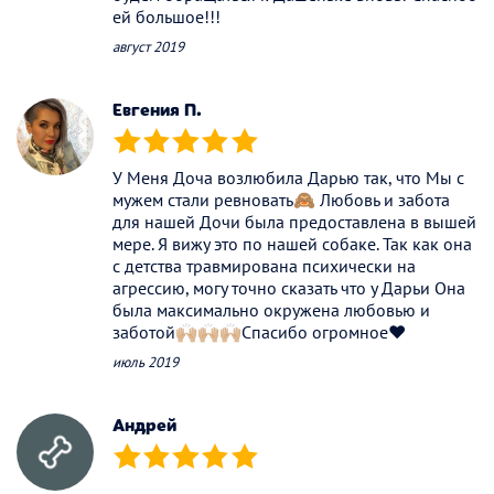
ей большое!!!
август 2019
Евгения П.
(*)
(*)
(*)
(*)
(*)
У Меня Доча возлюбила Дарью так, что Мы с
мужем стали ревновать🙈 Любовь и забота
для нашей Дочи была предоставлена в вышей
мере. Я вижу это по нашей собаке. Так как она
с детства травмирована психически на
агрессию, могу точно сказать что у Дарьи Она
была максимально окружена любовью и
заботой🙌🏼🙌🏼🙌🏼Спасибо огромное❤️
июль 2019
Андрей
(*)
(*)
(*)
(*)
(*)