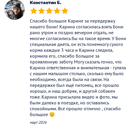
Константин Б.
(*)
(*)
(*)
(*)
(*)
Спасибо большое Карине за передержку
нашего Бони! Карина согласилась взять Бони
рано утром и поздно вечером отдать, не
многие согласились бы на такое время. У Бони
специальная диета, он есть понемногу сухого
корма каждые 3 часа и Карина следила,
кормила его, спасибо большое за
проявленную заботу. Могу сказать точно, что
Карина ответственная и внимательная - гуляла
с нашим малышом столько, сколько ему было
необходимо, всегда была на связи. На
передержке был ещё питомец, все прошло
хорошо, и наш добряк, и другой собакен
тоже. Карина присылала видео и фото, мы
были далеко в поездке, но оставались
спокойными. Все прошло отлично , спасибо
большое 😌
март 2026