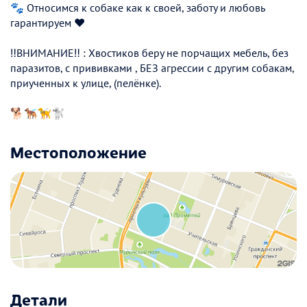
🐾 Относимся к собаке как к своей, заботу и любовь
гарантируем ❤️
‼️ВНИМАНИЕ‼️ : Хвостиков беру не порчащих мебель, без
паразитов, с прививками , БЕЗ агрессии с другим собакам,
приученных к улице, (пелёнке).
🐕🐕‍🦺🦮🐩
Местоположение
Детали