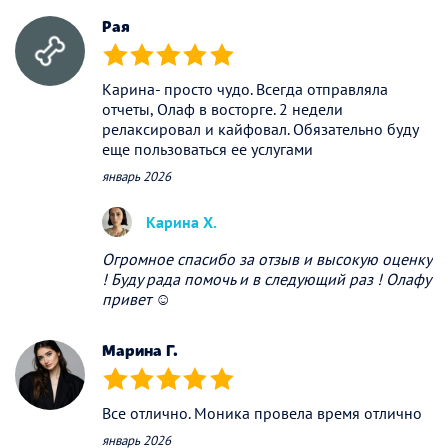
Рая
(*)
(*)
(*)
(*)
(*)
Карина- просто чудо. Всегда отправляла
отчеты, Олаф в восторге. 2 недели
релаксировал и кайфовал. Обязательно буду
еще пользоваться ее услугами
январь 2026
Карина Х.
Огромное спасибо за отзыв и высокую оценку
! Буду рада помочь и в следующий раз ! Олафу
привет ☺️
Марина Г.
(*)
(*)
(*)
(*)
(*)
Все отлично. Моника провела время отлично
январь 2026