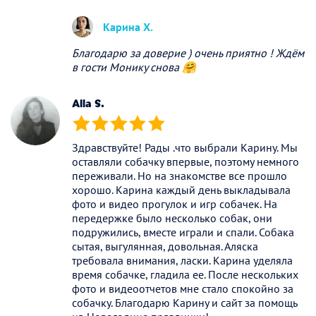
Карина Х.
Благодарю за доверие ) очень приятно ! Ждём
в гости Монику снова 🤗
Alla S.
(*)
(*)
(*)
(*)
(*)
Здравствуйте! Рады .что выбрали Карину. Мы
оставляли собачку впервые, поэтому немного
переживали. Но на знакомстве все прошло
хорошо. Карина каждый день выкладывала
фото и видео прогулок и игр собачек. На
передержке было несколько собак, они
подружились, вместе играли и спали. Собака
сытая, выгулянная, довольная. Аляска
требовала внимания, ласки. Карина уделяла
время собачке, гладила ее. После нескольких
фото и видеоотчетов мне стало спокойно за
собачку. Благодарю Карину и сайт за помощь