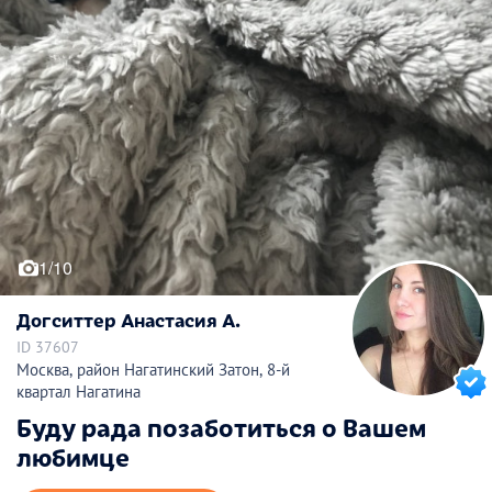
1/10
Догситтер Анастасия А.
ID 37607
Москва, район Нагатинский Затон, 8-й
квартал Нагатина
Буду рада позаботиться о Вашем
любимце