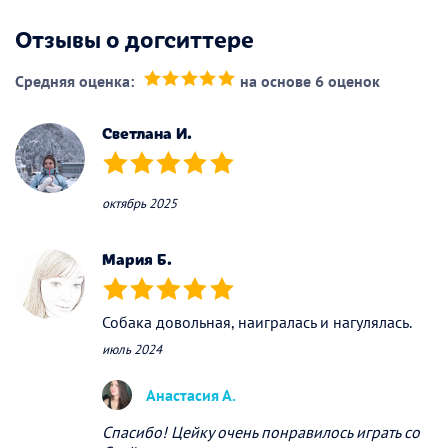
Отзывы о догситтере
Средняя оценка:
на основе 6 оценок
(*)
(*)
(*)
(*)
(*)
Светлана И.
(*)
(*)
(*)
(*)
(*)
октябрь 2025
Мария Б.
(*)
(*)
(*)
(*)
(*)
Собака довольная, наигралась и нагулялась.
июль 2024
Анастасия А.
Спасибо! Цейку очень понравилось играть со