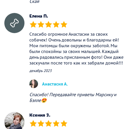
Скай
Елена П.
(*)
(*)
(*)
(*)
(*)
Спасибо огромное Анастасии за своих
собачек! Очень довольны и благодарны ей!
Мои питомцы были окружены заботой. Мы
были спокойны за своих малышей. Каждый
день радовались присланным фото! Они даже
заскучали после того как их забрали домой!!!
декабрь 2023
Анастасия А.
Спасибо! Передавайте приветы Марсику и
Бэлле😍
Ксения З.
(*)
(*)
(*)
(*)
(*)