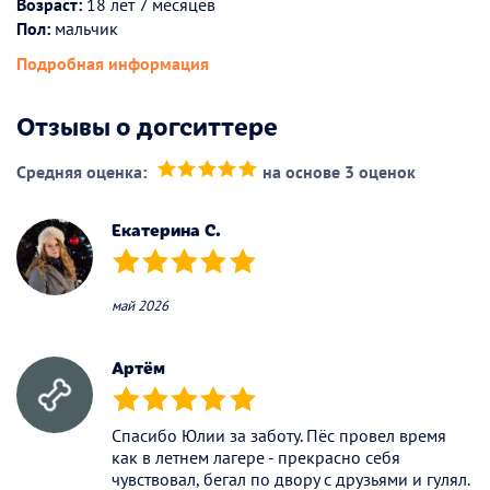
Возраст:
18 лет 7 месяцев
Пол:
мальчик
Подробная информация
Отзывы о догситтере
Средняя оценка:
на основе 3 оценок
(*)
(*)
(*)
(*)
(*)
Екатерина C.
(*)
(*)
(*)
(*)
(*)
май 2026
Артём
(*)
(*)
(*)
(*)
(*)
Спасибо Юлии за заботу. Пёс провел время
как в летнем лагере - прекрасно себя
чувствовал, бегал по двору с друзьями и гулял.