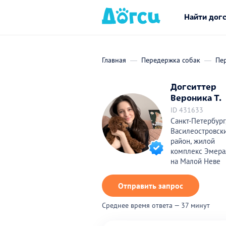
Найти дог
Главная
Передержка собак
Пер
Догситтер
Вероника Т.
ID 431633
Санкт-Петербург
Василеостровск
район, жилой
комплекс Эмера
на Малой Неве
Отправить запрос
Среднее время ответа — 37 минут