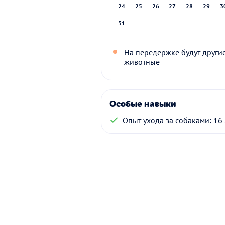
24
25
26
27
28
29
3
31
На передержке будут други
животные
Особые навыки
Опыт ухода за собаками: 16 