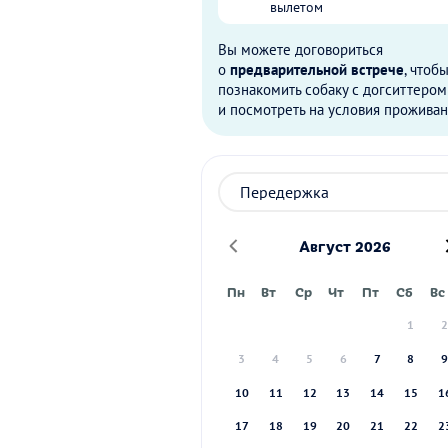
вылетом
Вы можете договориться
о
предварительной встрече
, чтоб
познакомить собаку с догситтером
и посмотреть на условия проживан
Август 2026
Пн
Вт
Ср
Чт
Пт
Сб
Вс
1
3
4
5
6
7
8
10
11
12
13
14
15
1
17
18
19
20
21
22
2