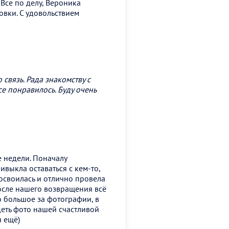
 Все по делу, Вероника
овки. С удовольствием
ю
связь. Рада знакомству с
се понравилось. Буду очень
е недели. Поначалу
ивыкла оставаться с кем-то,
 освоилась и отлично провела
после нашего возвращения всё
о большое за фотографии, в
еть фото нашей счастливой
я ещё)