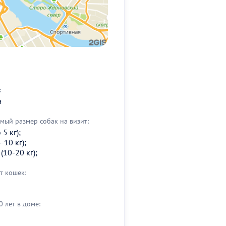
:
а
ый размер собак на визит:
5 кг);
-10 кг);
(10-20 кг);
т кошек:
0 лет в доме: