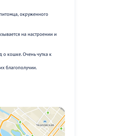
 питомца, окруженного
казывается на настроении и
д о кошке. Очень чутка к
их благополучии.