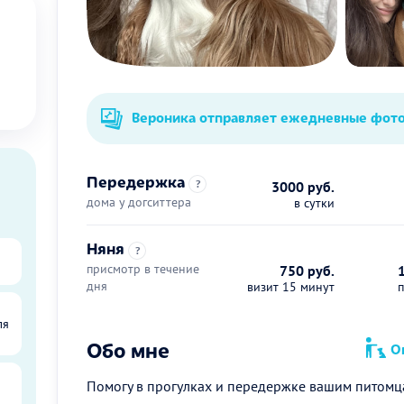
Вероника отправляет ежедневные фот
Передержка
?
3000 руб.
дома у догситтера
в сутки
Няня
?
присмотр в течение
750 руб.
дня
визит 15 минут
ля
Обо мне
Оп
Помогу в прогулках и передержке вашим питомц