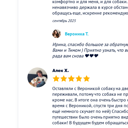
комфортно и для меня, и для собаки.
ненавязчиво держала в курсе обстан
обращусь еще, искренне рекоменду
сентябрь 2025
Вероника Т.
Ирина, спасибо большое за обратную 
Вами и Тимом ) Приятно узнать, что в
рада вам снова ❤️❤️❤️
Алек Х.
(*)
(*)
(*)
(*)
(*)
Оставляли с Вероникой собаку на дв
переживали, потому что собака не пр
кроме нас. В итоге она очень быстро
время с Вероникой, спустя три дня 
ещё немного скучает по ней) Спасиб
путешествии было очень приятно вид
собаки! В будущем будем обращатьс