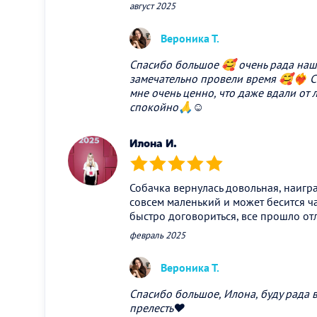
август 2025
Вероника Т.
Спасибо большое 🥰 очень рада наш
замечательно провели время 🥰❤️‍🔥 
мне очень ценно, что даже вдали от
спокойно🙏☺️
Илона И.
(*)
(*)
(*)
(*)
(*)
Собачка вернулась довольная, наигра
совсем маленький и может бесится ч
быстро договориться, все прошло от
февраль 2025
Вероника Т.
Спасибо большое, Илона, буду рада
прелесть❤️