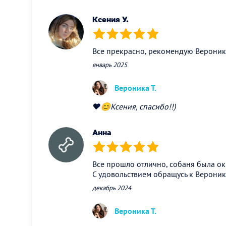
Ксения У.
(*)
(*)
(*)
(*)
(*)
Все прекрасно, рекомендую Вероник
январь 2025
Вероника Т.
❤️😊Ксения, спасибо!!)
Анна
(*)
(*)
(*)
(*)
(*)
Все прошло отлично, собаня была о
С удовольствием обращусь к Вероник
декабрь 2024
Вероника Т.