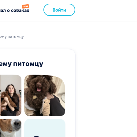
Войти
ал о собаках
шему питомцу
шему питомцу