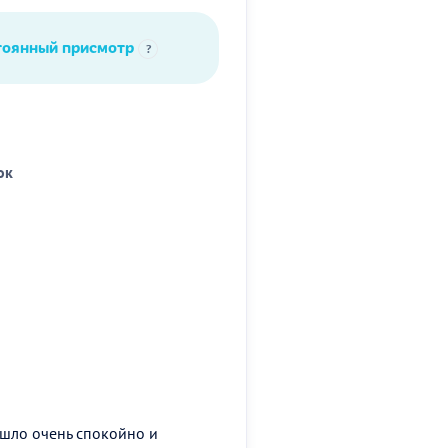
тоянный присмотр
?
ок
ошло очень спокойно и