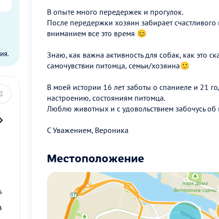
В опыте много передержек и прогулок.
После передержки хозяин забирает счастливого
вниманием все это время 😊
ы
ия.
Знаю, как важна активность для собак, как это с
самочувствии питомца, семьи/хозяина🙂
В моей истории 16 лет заботы о спаниеле и 21 го
настроению, состояниям питомца.
Люблю животных и с удовольствием забочусь об 
С Уважением, Вероника
Местоположение
2
9
6
3