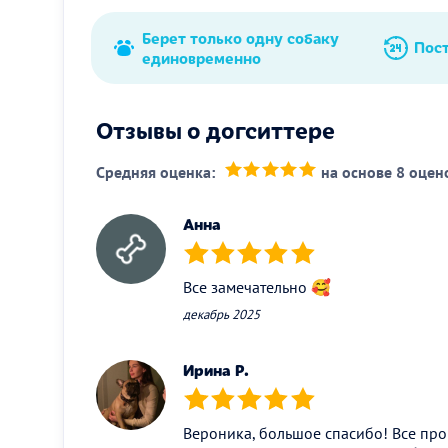
Берет только одну собаку
Пос
единовременно
Отзывы о догситтере
Средняя оценка:
на основе 8 оцен
(*)
(*)
(*)
(*)
(*)
Анна
(*)
(*)
(*)
(*)
(*)
Все замечательно 🥰
декабрь 2025
Ирина Р.
(*)
(*)
(*)
(*)
(*)
Вероника, большое спасибо! Все пр