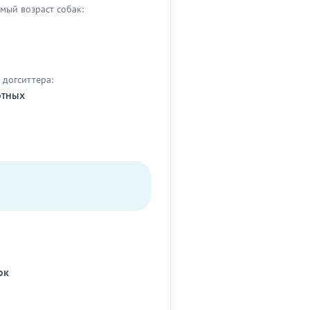
мый возраст собак:
догситтера:
отных
ок