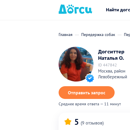
Найти дог
Главная
Передержка собак
Пе
Догситтер
Наталья О.
ID 447842
Москва, район
Левобережный
Отправить запрос
Среднее время ответа — 11 минут
5
(9 отзывов)