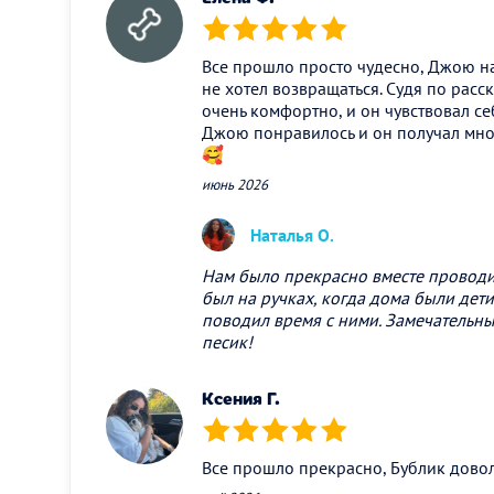
(*)
(*)
(*)
(*)
(*)
Все прошло просто чудесно, Джою на
не хотел возвращаться. Судя по рас
очень комфортно, и он чувствовал се
Джою понравилось и он получал мно
🥰
июнь 2026
Наталья О.
Нам было прекрасно вместе проводит
был на ручках, когда дома были дети
поводил время с ними. Замечательн
песик!
Ксения Г.
(*)
(*)
(*)
(*)
(*)
Все прошло прекрасно, Бублик дово