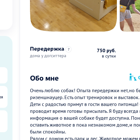
Передержка
?
750 руб.
дома у догситтера
в сутки
Обо мне
О
Очень люблю собак! Опыта передержки нет,но б
ля
ризеншнауцер. Есть опыт тренировок и выставок.
Дети с радостью примут в гости вашего питомца
проводит время готовы присылать. Я буду всегда
информация о вашей собаке будет доступна. По
оставить животное в пока незнакомом доме,и пос
были спокойны.
Рядом с домом есть парк и лес. Животное можем 