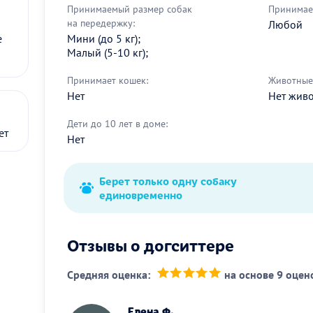
Принимаемый размер собак
Принимае
на передержку:
Любой
Мини (до 5 кг);
е
Малый (5-10 кг);
Принимает кошек:
Животные 
Нет
Нет жив
Дети до 10 лет в доме:
ет
Нет
Берет только одну собаку
единовременно
Отзывы о догситтере
Средняя оценка:
на основе 9 оцен
(*)
(*)
(*)
(*)
(*)
Елена Ф.