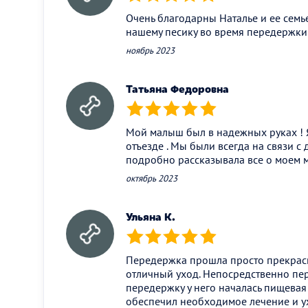
(*)
(*)
(*)
(*)
(*)
Очень благодарны Наталье и ее семье
нашему песику во время передержки
ноябрь 2023
Татьяна Федоровна
(*)
(*)
(*)
(*)
(*)
Мой малыш был в надежных руках ! Я
отъезде . Мы были всегда на связи с
подробно рассказывала все о моем 
октябрь 2023
Ульяна К.
(*)
(*)
(*)
(*)
(*)
Передержка прошла просто прекрас
отличный уход. Непосредственно пе
передержку у него началась пищевая
обеспечил необходимое лечение и ух