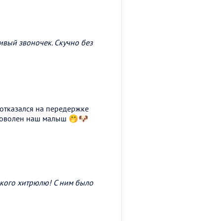
ивый звоночек. Скучно без
 отказался на передержке
 доволен наш малыш 🤭🐶
ького хитрюлю! С ним было