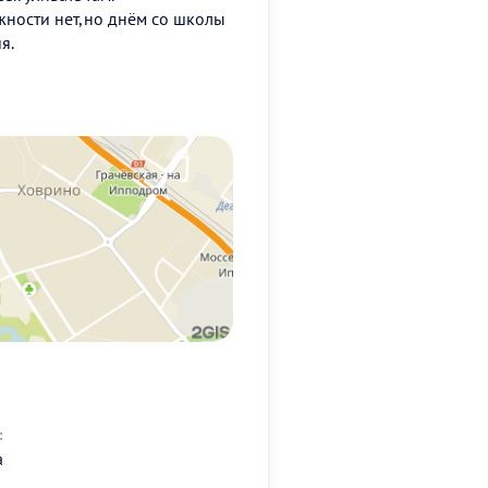
жности нет,но днём со школы
я.
:
а