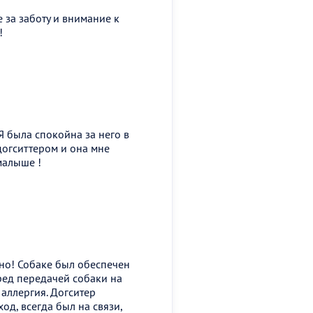
 за заботу и внимание к
!
 была спокойна за него в
 догситтером и она мне
малыше !
но! Собаке был обеспечен
ред передачей собаки на
 аллергия. Догситер
од, всегда был на связи,