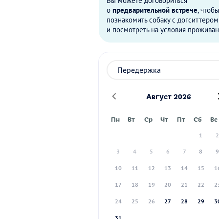
Вы можете договориться
о
предварительной встрече
, чтоб
познакомить собаку с догситтером
и посмотреть на условия проживан
Август 2026
Пн
Вт
Ср
Чт
Пт
Сб
Вс
1
3
4
5
6
7
8
10
11
12
13
14
15
1
17
18
19
20
21
22
2
24
25
26
27
28
29
3
31