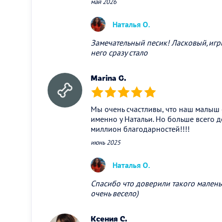
май 2026
Наталья О.
Замечательный песик! Ласковый,игр
него сразу стало
Marina G.
(*)
(*)
(*)
(*)
(*)
Мы очень счастливы, что наш малыш
именно у Натальи. Но больше всего
миллион благодарностей!!!!
июнь 2025
Наталья О.
Спасибо что доверили такого мален
очень весело)
Ксения С.