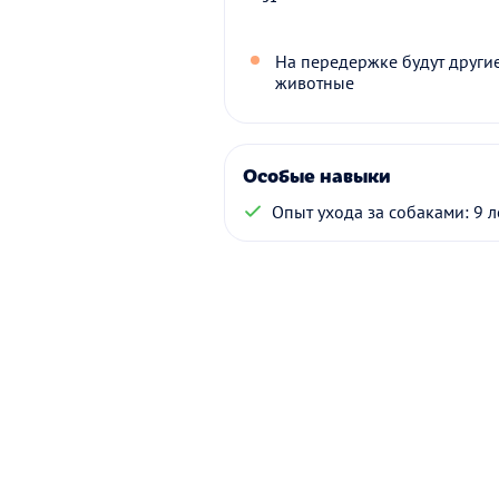
На передержке будут други
животные
Особые навыки
Опыт ухода за собаками: 9 л