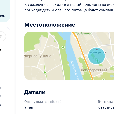
К сожалению, находится целый день дома возмо
ы
приходят дети и у вашего питомца будет компани
ия.
Местоположение
2
9
6
Детали
3
Опыт ухода за собакой
Тип жилья
0
9 лет
Квартир