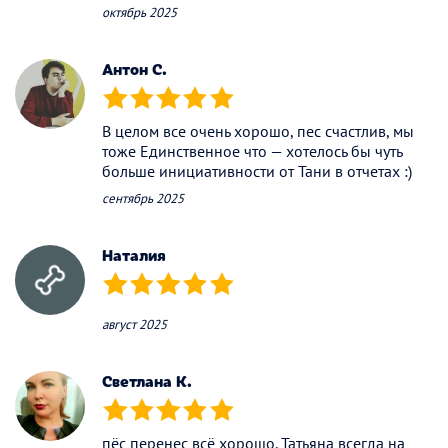
октябрь 2025
Антон С.
(*)
(*)
(*)
(*)
(*)
В целом все очень хорошо, пес счастлив, мы
тоже Единственное что — хотелось бы чуть
больше инициативности от Тани в отчетах :)
сентябрь 2025
Наталия
(*)
(*)
(*)
(*)
(*)
август 2025
Светлана К.
(*)
(*)
(*)
(*)
(*)
пёс перенес всё хорошо. Татьяна всегда на