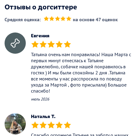
Отзывы о догситтере
Средняя оценка:
на основе 47 оценок
(*)
(*)
(*)
(*)
(*)
Евгения
(*)
(*)
(*)
(*)
(*)
Татьяна очень нам понравилась! Наша Марта с
первых минут отнеслась к Татьяне
дружелюбно, собачке нашей понравилось в
гостях ) И мы были спокойны 2 дня .Татьяна
все моменты у нас расспросила по поводу
ухода за Мартой , фото присылала) Большое
спасибо!
июль 2026
Наталья Т.
(*)
(*)
(*)
(*)
(*)
Спасибо огромное Татьяне за заботу о наших