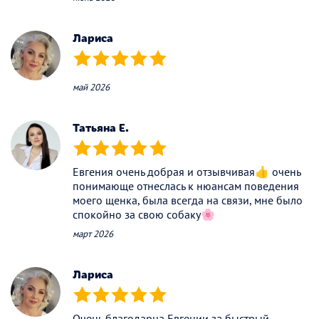
Лариса
(*)
(*)
(*)
(*)
(*)
май 2026
Татьяна Е.
(*)
(*)
(*)
(*)
(*)
Евгения очень добрая и отзывчивая👍 очень
понимающе отнеслась к нюансам поведения
моего щенка, была всегда на связи, мне было
спокойно за свою собаку🌸
март 2026
Лариса
(*)
(*)
(*)
(*)
(*)
Очень благодарна Евгении за быстрый