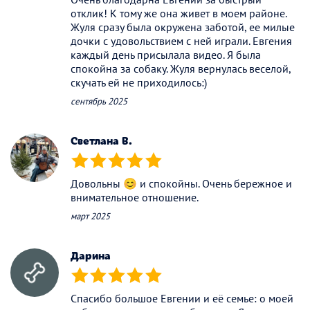
отклик! К тому же она живет в моем районе.
Жуля сразу была окружена заботой, ее милые
дочки с удовольствием с ней играли. Евгения
каждый день присылала видео. Я была
спокойна за собаку. Жуля вернулась веселой,
скучать ей не приходилось:)
сентябрь 2025
Светлана В.
(*)
(*)
(*)
(*)
(*)
Довольны 😊 и спокойны. Очень бережное и
внимательное отношение.
март 2025
Дарина
(*)
(*)
(*)
(*)
(*)
Спасибо большое Евгении и её семье: о моей