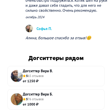
очень быстро подружиться. Котик шел на руки
и даже давал себя гладить, что для него не
сильно свойственно. Очень рекомендую.
октябрь 2024
Софья П.
Алина, большое спасибо за отзыв!😊
Догситтеры рядом
Догситтер Вера В.
5
65 отзывов
от 1250 ₽
Догситтер Вера Б.
5
76 отзывов
от 1000 ₽