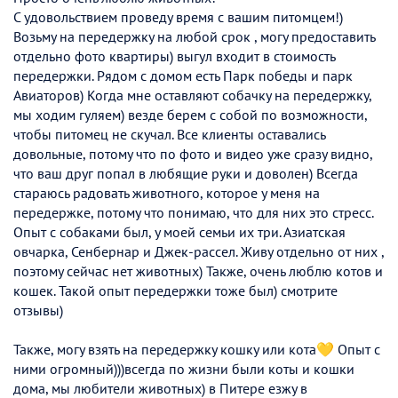
С удовольствием проведу время с вашим питомцем!)
Возьму на передержку на любой срок , могу предоставить
отдельно фото квартиры) выгул входит в стоимость
передержки. Рядом с домом есть Парк победы и парк
Авиаторов) Когда мне оставляют собачку на передержку,
мы ходим гуляем) везде берем с собой по возможности,
чтобы питомец не скучал. Все клиенты оставались
довольные, потому что по фото и видео уже сразу видно,
что ваш друг попал в любящие руки и доволен) Всегда
стараюсь радовать животного, которое у меня на
передержке, потому что понимаю, что для них это стресс.
Опыт с собаками был, у моей семьи их три. Азиатская
овчарка, Сенбернар и Джек-рассел. Живу отдельно от них ,
поэтому сейчас нет животных) Также, очень люблю котов и
кошек. Такой опыт передержки тоже был) смотрите
отзывы)
Также, могу взять на передержку кошку или кота💛 Опыт с
ними огромный)))всегда по жизни были коты и кошки
дома, мы любители животных) в Питере езжу в