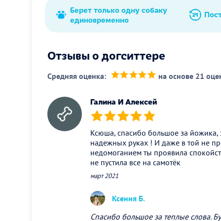
Берет только одну собаку
Пос
единовременно
Отзывы о догситтере
Средняя оценка:
на основе 21 оце
(*)
(*)
(*)
(*)
(*)
Галина И Алексей
(*)
(*)
(*)
(*)
(*)
Ксюша, спасибо большое за йожика, з
надежных руках ! И даже в той не пр
недомоганием ты проявила спокойств
не пустила все на самотёк
март 2021
Ксения Б.
Спасибо большое за теплые слова. Бу