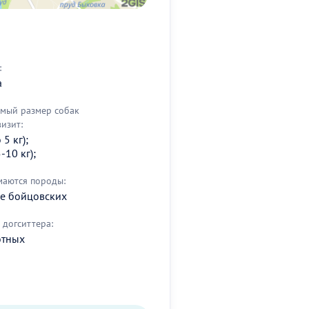
:
а
мый размер собак
визит:
5 кг);
-10 кг);
маются породы:
ме бойцовских
догситтера:
отных