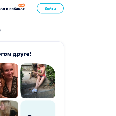
Войти
ал о собаках
!
гом друге!