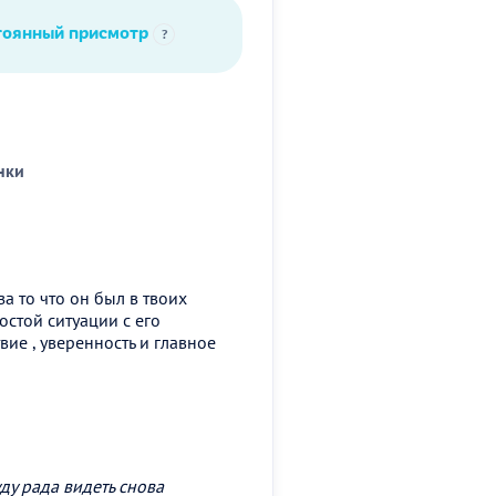
тоянный присмотр
?
нки
а то что он был в твоих
остой ситуации с его
ие , уверенность и главное
ду рада видеть снова