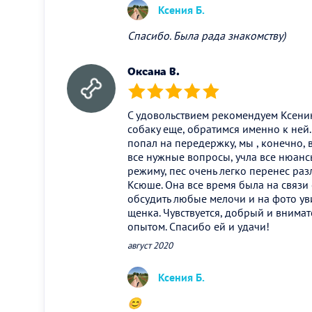
Ксения Б.
Спасибо. Была рада знакомству)
Оксана В.
(*)
(*)
(*)
(*)
(*)
С удовольствием рекомендуем Ксению
собаку еще, обратимся именно к ней
попал на передержку, мы , конечно,
все нужные вопросы, учла все нюанс
режиму, пес очень легко перенес разл
Ксюше. Она все время была на связи 
обсудить любые мелочи и на фото у
щенка. Чувствуется, добрый и внима
опытом. Спасибо ей и удачи!
август 2020
Ксения Б.
😊