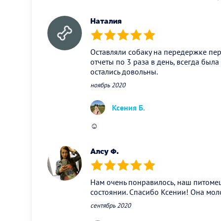
Наталия
(*)
(*)
(*)
(*)
(*)
Оставляли собаку на передержке пе
отчеты по 3 раза в день, всегда была
остались довольны.
ноябрь 2020
Ксения Б.
☺
Алсу Ф.
(*)
(*)
(*)
(*)
(*)
Нам очень понравилось, наш питоме
состоянии. Спасибо Ксении! Она мол
сентябрь 2020