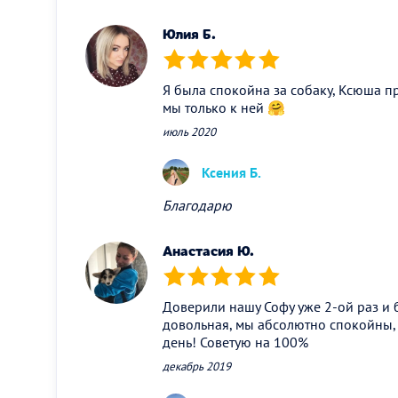
Юлия Б.
(*)
(*)
(*)
(*)
(*)
Я была спокойна за собаку, Ксюша п
мы только к ней 🤗
июль 2020
Ксения Б.
Благодарю
Анастасия Ю.
(*)
(*)
(*)
(*)
(*)
Доверили нашу Софу уже 2-ой раз и 
довольная, мы абсолютно спокойны, 
день! Советую на 100%
декабрь 2019