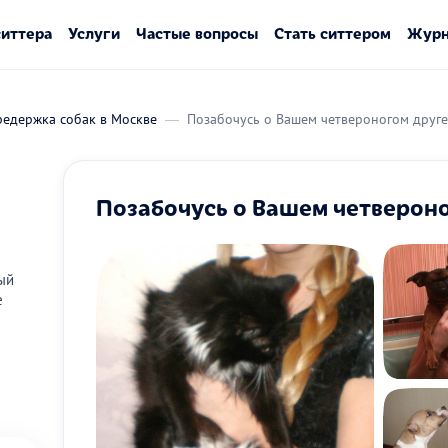
ситтера
Услуги
Частые вопросы
Стать ситтером
Журн
редержка собак в Москве
Позабочусь о Вашем четвероногом друге
Позабочусь о Вашем четвероно
ый
е