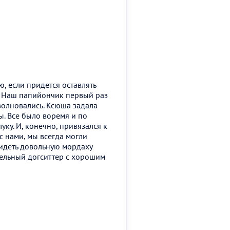
, если придется оставлять
. Наш папийончик первый раз
 волновались. Ксюша задала
ы. Все было воремя и по
уку. И, конечно, привязался к
с нами, мы всегда могли
видеть довольную мордаху
тельный догситтер с хорошим