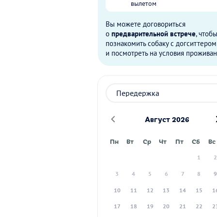
вылетом
Вы можете договориться
о
предварительной встрече
, чтоб
познакомить собаку с догситтером
и посмотреть на условия проживан
Август 2026
Пн
Вт
Ср
Чт
Пт
Сб
Вс
1
3
4
5
6
7
8
10
11
12
13
14
15
1
17
18
19
20
21
22
2