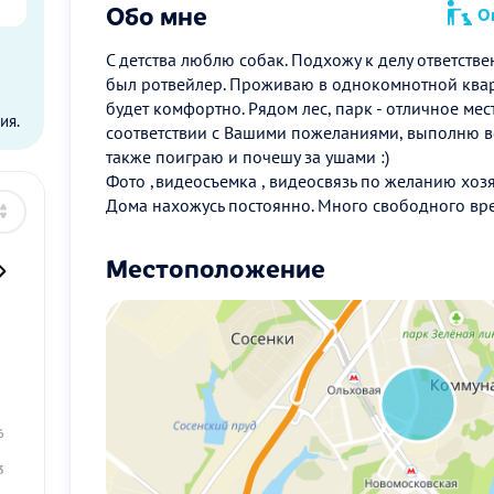
Обо мне
Оп
С детства люблю собак. Подхожу к делу ответств
ы
был ротвейлер. Проживаю в однокомнотной кварт
будет комфортно. Рядом лес, парк - отличное мес
ия.
соответствии с Вашими пожеланиями, выполню в
также поиграю и почешу за ушами :)
Фото ,видеосъемка , видеосвязь по желанию хозя
Дома нахожусь постоянно. Много свободного вр
Местоположение
2
9
6
3