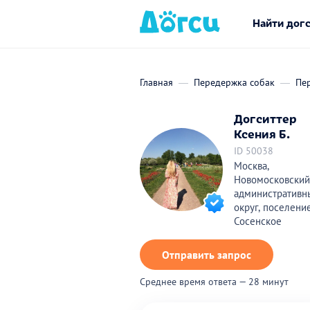
Найти дог
Главная
Передержка собак
Пе
Догситтер
Ксения Б.
ID 50038
Москва,
Новомосковский
административн
округ, поселени
Сосенское
Отправить запрос
Среднее время ответа — 28 минут