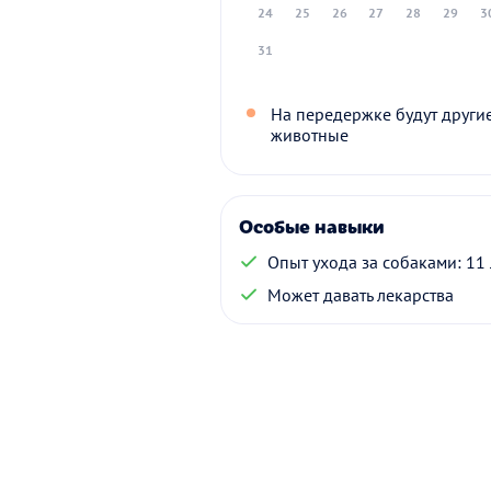
24
25
26
27
28
29
3
31
На передержке будут други
животные
Особые навыки
Опыт ухода за собаками: 11 
Может давать лекарства