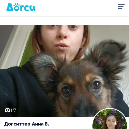
1/7
Догситтер Анна В.