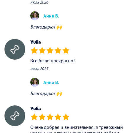
июль 2026
Анна В.
Благодарю! 🙌
Yulia
(*)
(*)
(*)
(*)
(*)
Все было прекрасно!
июль 2025
Анна В.
Благодарю! 🙌
Yulia
(*)
(*)
(*)
(*)
(*)
Очень добрая и внимательная, я тревожный
хозяин, но с такой няней оставила собак в