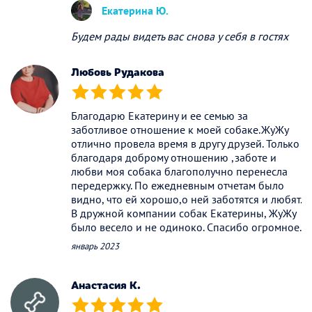
Екатерина Ю.
Будем рады видеть вас снова у себя в гостях
Любовь Рудакова
(*)
(*)
(*)
(*)
(*)
Благодарю Екатерину и ее семью за
заботливое отношение к моей собаке.ЖуЖу
отлично провела время в другу друзей. Только
благодаря доброму отношению ,заботе и
любви моя собака благополучно перенесла
передержку. По ежедневным отчетам было
видно, что ей хорошо,о ней заботятся и любят.
В дружной компании собак Екатерины, ЖуЖу
было весело и не одиноко. Спасибо огромное.
январь 2023
Анастасия К.
(*)
(*)
(*)
(*)
(*)