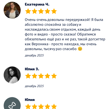
Екатерина Ч.
(*)
(*)
(*)
(*)
(*)
Очень-очень довольны передержкой! Я была
абсолютно спокойна за собаку и
наслаждалась своим отдыхом, каждый день
фото и видео - просто сказка! Обратимся
обязательно ещё раз и не раз, такой догситтер
как Вероника - просто находка, мы очень
довольны, тысячу раз спасибо 😊
декабрь 2025
Юлия З.
(*)
(*)
(*)
(*)
(*)
декабрь 2025
Юлия
(*)
(*)
(*)
(*)
(*)