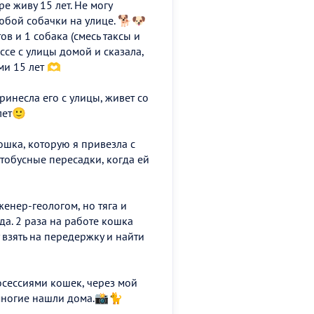
е живу 15 лет. Не могу
юбой собачки на улице. 🐕🐶
в и 1 собака (смесь таксы и
се с улицы домой и сказала,
ми 15 лет 🫶
ринесла его с улицы, живет со
лет🙂
ошка, которую я привезла с
тобусные пересадки, когда ей
женер-геологом, но тяга и
да. 2 раза на работе кошка
у взять на передержку и найти
осессиями кошек, через мой
многие нашли дома.📸🐈