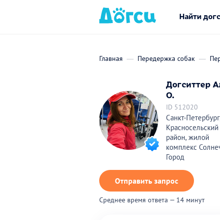
Найти дог
Главная
Передержка собак
Пер
Догситтер А
О.
ID 512020
Санкт-Петербург
Красносельский
район, жилой
комплекс Солне
Город
Отправить запрос
Среднее время ответа — 14 минут