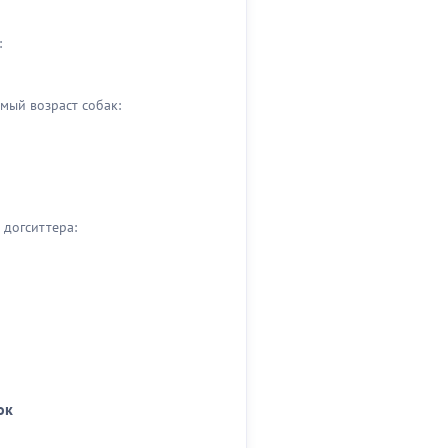
:
мый возраст собак:
догситтера:
ок