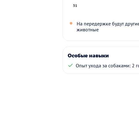
31
На передержке будут други
животные
Особые навыки
Опыт ухода за собаками: 2 г