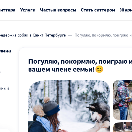
ситтера
Услуги
Частые вопросы
Стать ситтером
Журн
едержка собак в Санкт-Петербурге
Погуляю, покормлю, поиграю и
лина
Погуляю, покормлю, поиграю и
вашем члене семьи!😊
,
чный