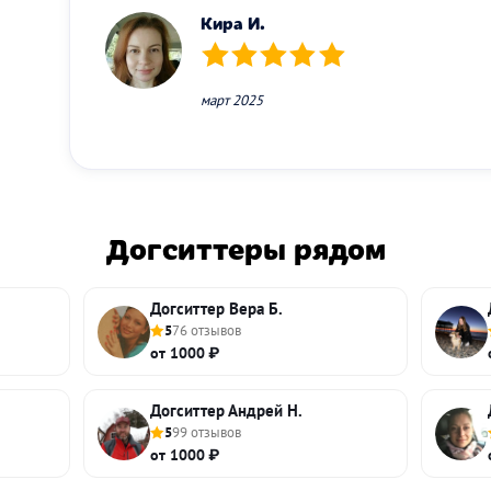
Кира И.
(*)
(*)
(*)
(*)
(*)
март 2025
Догситтеры рядом
Догситтер Вера Б.
5
76 отзывов
от 1000 ₽
Догситтер Андрей Н.
5
99 отзывов
от 1000 ₽