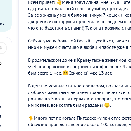
Всем привет! 👋Меня зовут Алина, мне 32. В Питер
сдержать нормальный голос и улыбку при виде л
ы
За всю жизнь у меня было минимум 7 кошек и кото
дворняжки) которую я принесла в последнем клас
ия.
что она будет жить с нами!) Так она прожила с на
Сейчас у меня большой белый глухой кот, также п
мной и мужем счастливо в любви и заботе уже 8 
В родительском доме в Крыму также живет моя к
учебной практики в спортивной кофте через 4 ав
был всего 1 мес. 😊Сейчас ей уже 13 лет.
В детстве мечтала стать ветеринаром, но стала ин
2
любовь к животным не имеет границ через все го
9
рожала по 5 котят, я первая кто говорил, что мог
им хозяев, все котята были разданы 😌.
6
3
🐈Много лет помогала Питерскому приюту с фот
объектив прошло наверное около 100 котиков, 
0