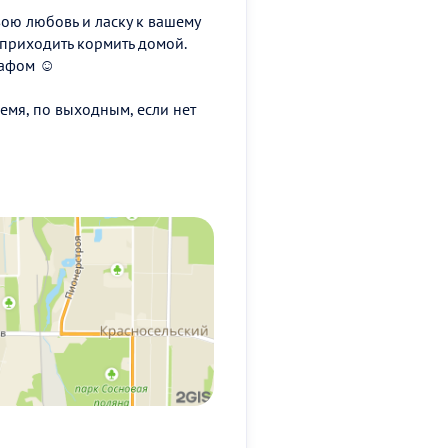
ою любовь и ласку к вашему
 приходить кормить домой.
рафом ☺️
ремя, по выходным, если нет