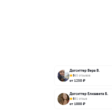
Догситтер Вера В.
5
65 отзывов
от 1250 ₽
Догситтер Елизавета Б.
5
81 отзыв
от 1000 ₽