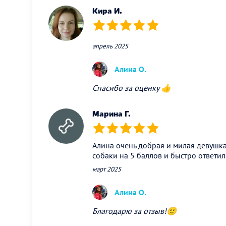
Кира И.
(*)
(*)
(*)
(*)
(*)
апрель 2025
Алина О.
Спасибо за оценку 👍
Марина Г.
(*)
(*)
(*)
(*)
(*)
Алина очень добрая и милая девушка
собаки на 5 баллов и быстро ответила
март 2025
Алина О.
Благодарю за отзыв!🙂