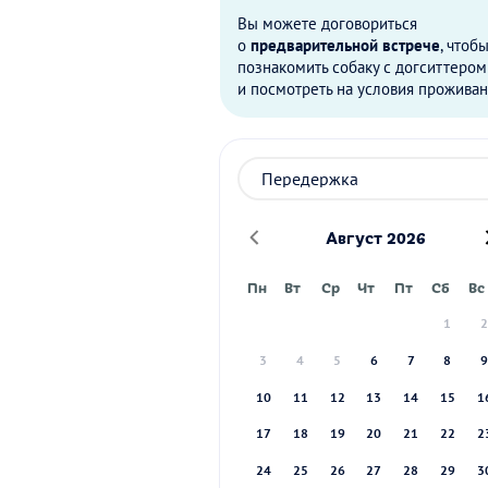
Вы можете договориться
о
предварительной встрече
, чтоб
познакомить собаку с догситтером
и посмотреть на условия проживан
Август 2026
Пн
Вт
Ср
Чт
Пт
Сб
Вс
1
3
4
5
6
7
8
10
11
12
13
14
15
1
17
18
19
20
21
22
2
24
25
26
27
28
29
3