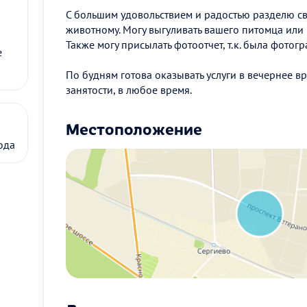
С большим удовольствием и радостью разделю св
животному. Могу выгуливать вашего питомца или
Также могу присылать фотоотчет, т.к. была фотог
е
По будням готова оказывать услуги в вечернее в
занятости, в любое время.
Местоположение
ода