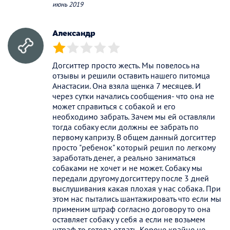
июнь 2019
Александр
(*)
( )
( )
( )
( )
Догситтер просто жесть. Мы повелось на
отзывы и решили оставить нашего питомца
Анастасии. Она взяла щенка 7 месяцев. И
через сутки начались сообщения- что она не
может справиться с собакой и его
необходимо забрать. Зачем мы ей оставляли
тогда собаку если должны ее забрать по
первому капризу. В общем данный догситтер
просто "ребенок" который решил по легкому
заработать денег, а реально заниматься
собаками не хочет и не может. Собаку мы
передали другому догситтеру после 3 дней
выслушивания какая плохая у нас собака. При
этом нас пытались шантажировать что если мы
применим штраф согласно договору то она
оставляет собаку у себя а если не возьмем
штраф то готова отдать. Короче крайне не