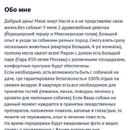
Обо мне
Добрый день! Меня зовут Настя и я не представляю свою
жизнь без собаки! У меня 2 дружелюбные девочки
(Йоркширский терьер и Мексиканская голая). Большой
опыт в уходе за собаками разных пород. Смогу взять сразу
нескольких животных (квартира большая, 4-ре комнаты),
поэтому места хватит всем! Рядом с домом есть большой
парк (Парк 850-летия Москвы) с различными площадками,
комфортные прогулки будут обеспечены.
Если необходимо, есть возможность быть с собачкой на
даче, где гарантирована безопасность и 100% отдых на
свежем воздухе. В квартире есть все необходимое для
принятия гостей (лежанки, миски, поводки, лесенка у
кровати для маленьких собачек). Если Ваша собака на
данный момент нуждается в принятии лекарственных
препаратов, наложении повязок, капанье в глаза/уши, то
можете не переживать, опыт в лечении тоже есть.
На время передержки будут ежедневные фото и видео
отчеты о проведенном с Вашем питомцем дне.