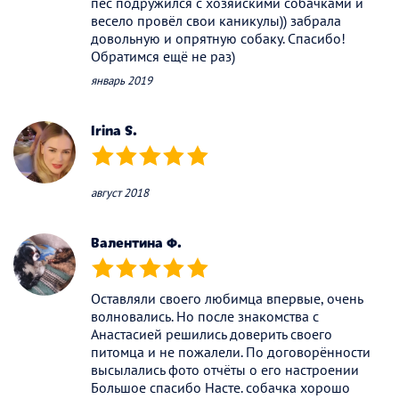
пёс подружился с хозяйскими собачками и
весело провёл свои каникулы)) забрала
довольную и опрятную собаку. Спасибо!
Обратимся ещё не раз)
январь 2019
Irina S.
(*)
(*)
(*)
(*)
(*)
август 2018
Валентина Ф.
(*)
(*)
(*)
(*)
(*)
Оставляли своего любимца впервые, очень
волновались. Но после знакомства с
Анастасией решились доверить своего
питомца и не пожалели. По договорённости
высылались фото отчёты о его настроении
Большое спасибо Насте. собачка хорошо