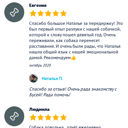
Евгения
(*)
(*)
(*)
(*)
(*)
Спасибо большое Наталье за передержку! Это
был первый опыт разлуки с нашей собачкой,
которой к слову пошел девятый год. Очень
переживали, как собака перенесет
расставание. И очень были рады, что Наталья
нашла общий язык с нашей эмоциональной
дамой. Рекомендуем👍
октябрь 2020
Наталья П.
Спасибо за отзыв! Очень рада знакомству с
Бусей! Рада помочь!
Людмила
(*)
(*)
(*)
(*)
(*)
Собака довольна , отчёт ежедневно .