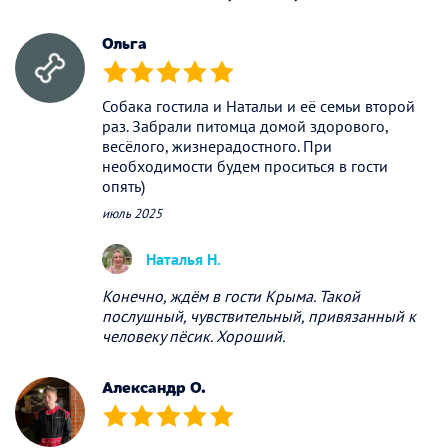
Ольга
(*)
(*)
(*)
(*)
(*)
Собака гостила и Натальи и её семьи второй
раз. Забрали питомца домой здорового,
весёлого, жизнерадостного. При
необходимости будем проситься в гости
опять)
июль 2025
Наталья Н.
Конечно, ждём в гости Крыма. Такой
послушный, чувствительный, привязанный к
человеку пёсик. Хороший.
Александр О.
(*)
(*)
(*)
(*)
(*)