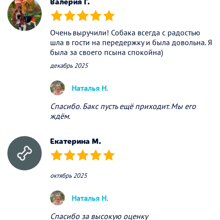
Валерия Г.
(*)
(*)
(*)
(*)
(*)
Очень выручили! Собака всегда с радостью
шла в гости на передержку и была довольна. Я
была за своего псына спокойна)
декабрь 2025
Наталья Н.
Спасибо. Бакс пусть ещё приходит. Мы его
ждём.
Екатерина M.
(*)
(*)
(*)
(*)
(*)
октябрь 2025
Наталья Н.
Спасибо за высокую оценку