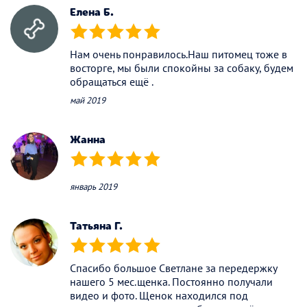
Елена Б.
(*)
(*)
(*)
(*)
(*)
Нам очень понравилось.Наш питомец тоже в
восторге, мы были спокойны за собаку, будем
обращаться ещё .
май 2019
Жанна
(*)
(*)
(*)
(*)
(*)
январь 2019
Татьяна Г.
(*)
(*)
(*)
(*)
(*)
Спасибо большое Светлане за передержку
нашего 5 мес.щенка. Постоянно получали
видео и фото. Щенок находился под