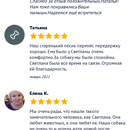
Спасибо за отзыв положительный,Наталья!
Нам тоже понравились Ваши
малыши.Надеемся ещё встретиться
Татьяна
(*)
(*)
(*)
(*)
(*)
Наш старенький пёсик перенёс передержку
хорошо. Ему было у Светланы очень
комфортно.За собаку мы были спокойны.
Светлана была все время на связи. Огромная
ей благодарность.
январь 2022
Елена К.
(*)
(*)
(*)
(*)
(*)
Мы очень рады, что нашли такого
замечательного человека, как Светлана. Она
любит животных, а они любят ее. Наша собака
не очень то и хотела идти домой после