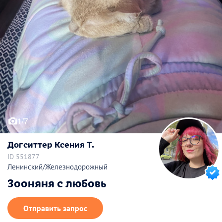
1/7
Догситтер Ксения Т.
ID 551877
Ленинский/Железнодорожный
Зооняня с любовь
Отправить запрос