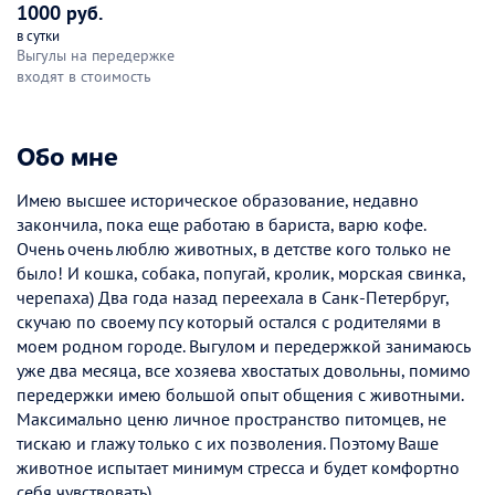
1000 руб.
в сутки
Выгулы на передержке
входят в стоимость
Обо мне
Имею высшее историческое образование, недавно
закончила, пока еще работаю в бариста, варю кофе.
Очень очень люблю животных, в детстве кого только не
было! И кошка, собака, попугай, кролик, морская свинка,
черепаха) Два года назад переехала в Санк-Петербруг,
скучаю по своему псу который остался с родителями в
моем родном городе. Выгулом и передержкой занимаюсь
уже два месяца, все хозяева хвостатых довольны, помимо
передержки имею большой опыт общения с животными.
Максимально ценю личное пространство питомцев, не
тискаю и глажу только с их позволения. Поэтому Ваше
животное испытает минимум стресса и будет комфортно
себя чувствовать)